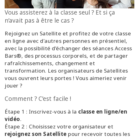
régions
Vous assisterez à la classe seul ? Et si ça
Classes
n’avait pas à être le cas ?
Rejoignez un Satellite et profitez de votre classe
Facilitateurs
en ligne avec d'autres personnes en présentiel,
avec la possibilité d’échanger des séances Access
Shop
Bars®, des processus corporels, et de partager
rafraîchissements, changement et
More
transformation. Les organisateurs de Satellites
vous ouvrent leurs portes ! Vous aimeriez venir
Actualités
jouer ?
Comment ? C’est facile !
CONTACT
Étape 1 : Inscrivez-vous à la
classe en ligne/en
vidéo
.
Étape 2 : Choisissez votre organisateur et
RECHERCHE
rejoignez son Satellite
pour recevoir toutes les