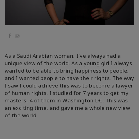
régions
Classes
Facilitateurs
Facebook
Email
Shop
As a Saudi Arabian woman, I've always had a
unique view of the world. As a young girl I always
More
wanted to be able to bring happiness to people,
and I wanted people to have their rights. The way
Actualités
I saw I could achieve this was to become a lawyer
of human rights. I studied for 7 years to get my
masters, 4 of them in Washington DC. This was
an exciting time, and gave me a whole new view
CONTACT
of the world.
RECHERCHE