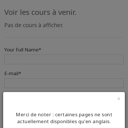
Voir les cours à venir.
Pas de cours à afficher.
Your Full Name*
E-mail*
Téléphone
×
Merci de noter : certaines pages ne sont
Country/Region Code
Number
actuellement disponibles qu'en anglais.
Your Message*