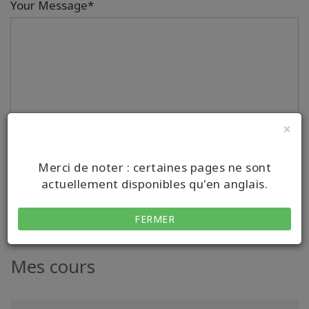
Your Message*
×
This site is protected by hCaptcha and its Privacy Policy
and Terms of Service apply.
Merci de noter : certaines pages ne sont
actuellement disponibles qu'en anglais.
SEND MESSAGE
FERMER
Mes cours