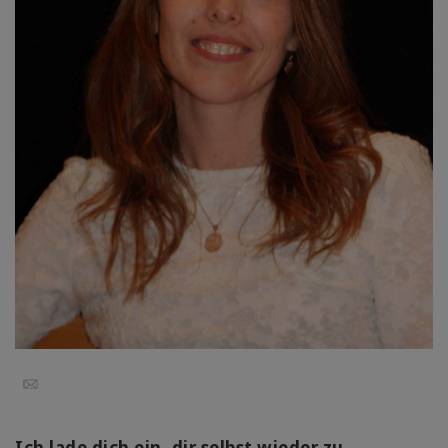
régions
Classes
Facilitateurs
Shop
More
Actualités
CONTACT
Email
RECHERCHE
Ich lade dich ein, dir selbst wieder zu