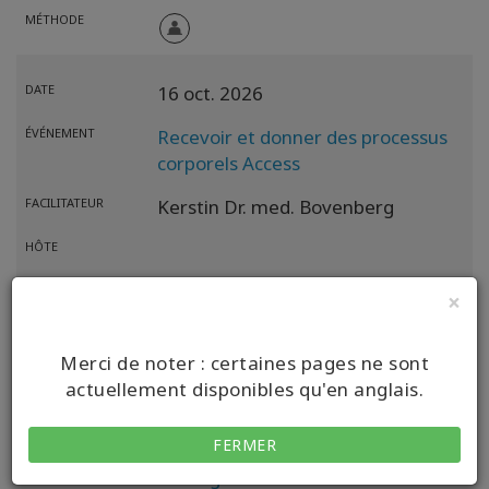
MÉTHODE
DATE
16 oct. 2026
ÉVÉNEMENT
Recevoir et donner des processus
corporels Access
FACILITATEUR
Kerstin Dr. med. Bovenberg
HÔTE
LOCALISATION
Bad Oldesloe,
Schleswig-Holstein,
×
DE
Merci de noter : certaines pages ne sont
MÉTHODE
actuellement disponibles qu'en anglais.
DATE
13 nov. 2026
FERMER
ÉVÉNEMENT
Échange Access Bars