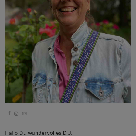
régions
Classes
Facilitateurs
Shop
More
Actualités
CONTACT
Facebook
Email
RECHERCHE
Hallo Du wundervolles DU,