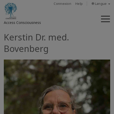
Connexion
Help
🌐 Langue
M
Access Consciousness
Kerstin Dr. med.
Connectez-
vous
Bovenberg
sur
votre
compte
À
propos
Access
Bars
Les