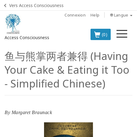
Vers Access Consciousness
Connexion
Help
🌐 Langue
Me
(0)
Access Consciousness
鱼与熊掌两者兼得 (Having
Connectez-
vous
Your Cake & Eating it Too
sur
votre
- Simplified Chinese)
compte
LES
MEILLEURS
PRODUITS
By
Margaret Braunack
EN
FRANÇAIS
BOOKS