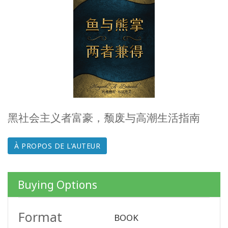
CLASSES
MEMBERSHIPS
ACCESSORIES
YOUR
BUSINESS
黑社会主义者富豪，颓废与高潮生活指南
ADV
À PROPOS DE L'AUTEUR
SEARCH
Voir
Buying Options
les
sujets
Format
BOOK
Voir les