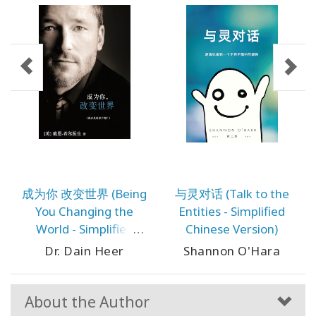
成为你 改变世界 (Being
与灵对话 (Talk to the
You Changing the
Entities - Simplified
World - Simplified
Chinese Version)
Chinese Version)
Dr. Dain Heer
Shannon O'Hara
About the Author