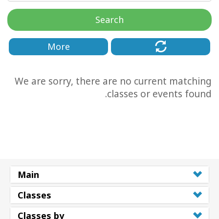
Search
More
We are sorry, there are no current matching
classes or events found.
CT
CH
Main
Classes
Classes by