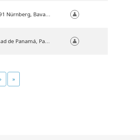
90491 Nürnberg, Bavaria, Germany
Ciudad de Panamá, Panama
›
»