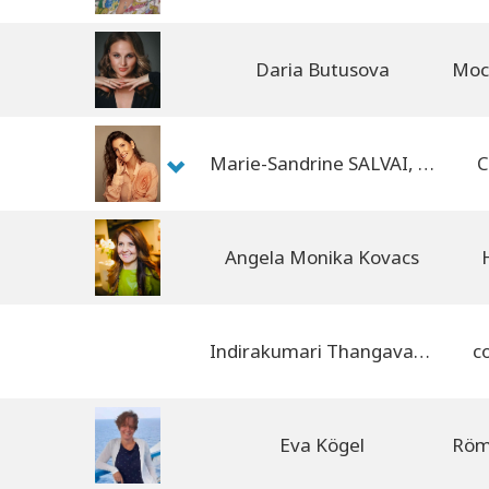
Daria Butusova
Marie-Sandrine SALVAI, Carleta Iozefina TIBA
C
Angela Monika Kovacs
Indirakumari Thangavadivel
c
Eva Kögel