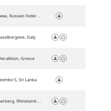
Москва, Russian Federation
asalborgone, Italy
Heralklion, Greece
olombo 5, Sri Lanka
Römerberg, Rhineland-Palatinate, Germany