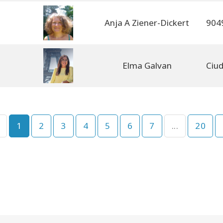
Anja A Ziener-Dickert
Elma Galvan
1
2
3
4
5
6
7
...
20