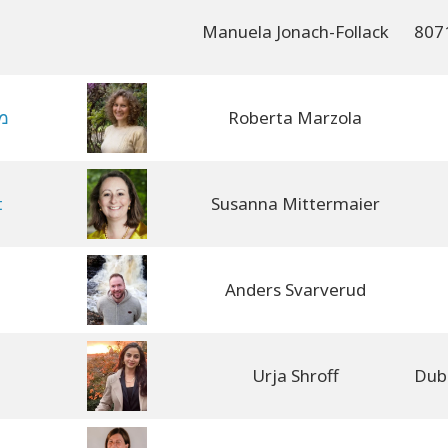
Manuela Jonach-Follack
Roberta Marzola
מת
t
Susanna Mittermaier
Anders Svarverud
Urja Shroff