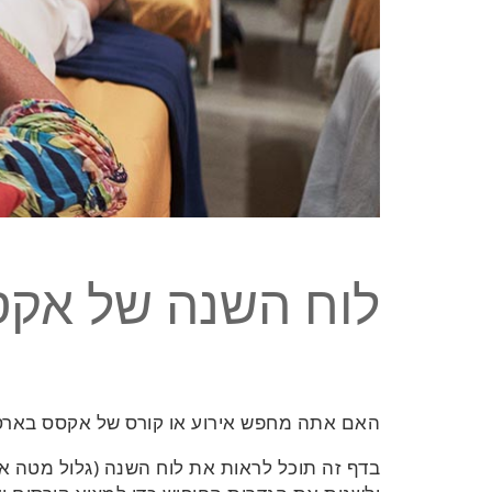
לוח השנה של אק
האם אתה מחפש אירוע או קורס של אקסס בארס
בדף זה תוכל לראות את לוח השנה (גלול מטה א