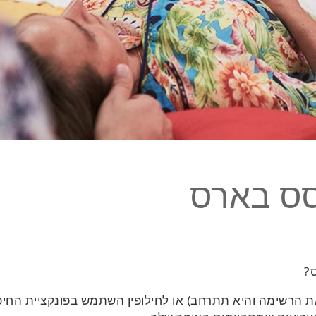
סס בארס
?
ת הרשימה והיא תתרחב) או לחילופין השתמש בפונקציית החי