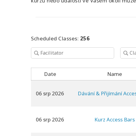
kurzů nebo událostí ve Vašem okolí můžet
Scheduled Classes:
256
Date
Name
06 srp 2026
Dávání & Přijímání Acce
06 srp 2026
Kurz Access Bars