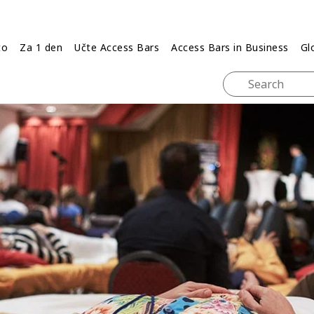
to
Za 1 den
Učte Access Bars
Access Bars in Business
Gl