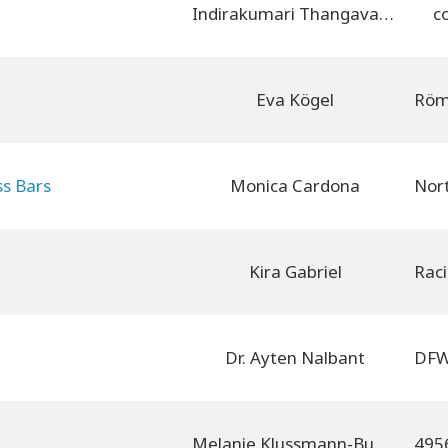
Indirakumari Thangavadivel
c
Eva Kögel
ss Bars
Monica Cardona
Kira Gabriel
Dr. Ayten Nalbant
Melanie Klussmann-Buelter