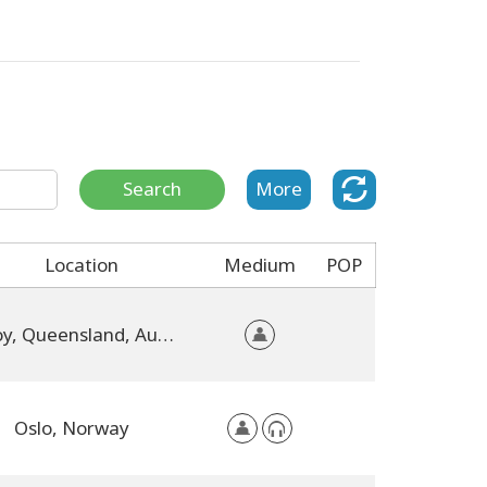
Search
More
Location
Medium
POP
Kilcoy, Queensland, Australia
Oslo, Norway