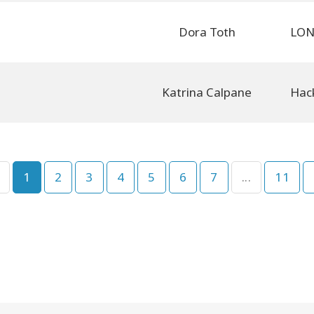
Dora Toth
Katrina Calpane
1
2
3
4
5
6
7
...
11