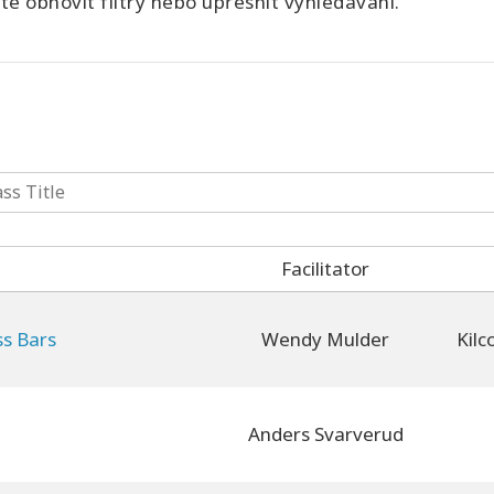
e obnovit filtry nebo upřesnit vyhledávání.
Facilitator
ss Bars
Wendy Mulder
Anders Svarverud