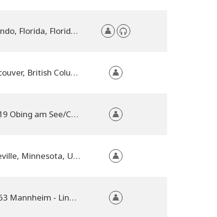
Orlando, Florida, Florida, United States
Vancouver, British Columbia, Canada
83119 Obing am See/Chiemgau, Rhineland-Palatinate, Germany
Lakeville, Minnesota, United States
68163 Mannheim - Lindenhof direkt am Rhein, Baden-Württemberg, Germany