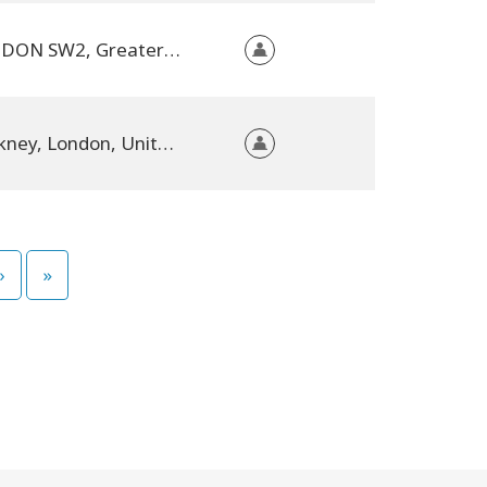
LONDON SW2, Greater London, United Kingdom
Hackney, London, United Kingdom
›
»