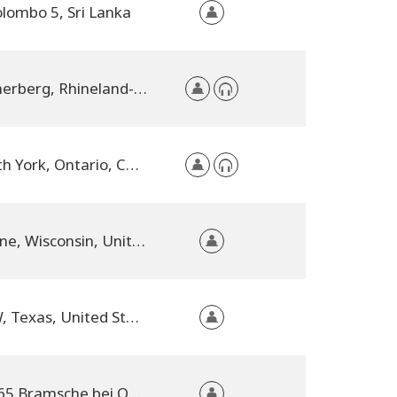
olombo 5, Sri Lanka
Römerberg, Rhineland-Palatinate, Germany
North York, Ontario, Canada
Racine, Wisconsin, United States
DFW, Texas, United States
49565 Bramsche bei Osnabrück, Lower Saxony, Germany