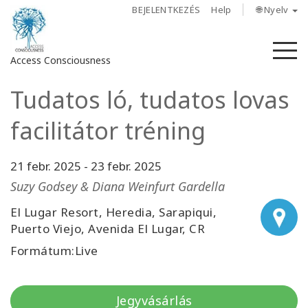
BEJELENTKEZÉS
Help
🌐 Nyelv
M
Access Consciousness
Tudatos ló, tudatos lovas
Bejelentkezés
a
facilitátor tréning
fiókba
21 febr. 2025
-
23 febr. 2025
Rólunk
Suzy Godsey & Diana Weinfurt Gardella
Access
El Lugar Resort, Heredia, Sarapiqui,
Bars
Puerto Viejo, Avenida El Lugar, CR
Formátum:Live
Régiók
Tanfolyamok
Jegyvásárlás