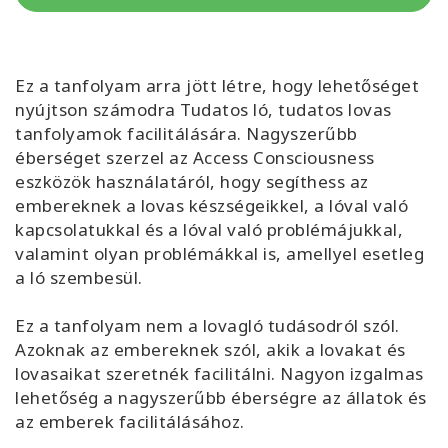
Facilitators
Shop
Ez a tanfolyam arra jött létre, hogy lehetőséget
nyújtson számodra Tudatos ló, tudatos lovas
More
tanfolyamok facilitálására. Nagyszerűbb
éberséget szerzel az Access Consciousness
Hírek
eszközök használatáról, hogy segíthess az
embereknek a lovas készségeikkel, a lóval való
kapcsolatukkal és a lóval való problémájukkal,
valamint olyan problémákkal is, amellyel esetleg
KAPCSOLAT
a ló szembesül.
Ez a tanfolyam nem a lovagló tudásodról szól.
KERESÉS
Azoknak az embereknek szól, akik a lovakat és
lovasaikat szeretnék facilitálni. Nagyon izgalmas
lehetőség a nagyszerűbb éberségre az állatok és
az emberek facilitálásához.