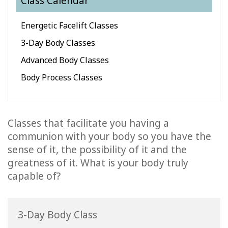
Class Calendar
Facilitators
Energetic Facelift Classes
Shop
3-Day Body Classes
Advanced Body Classes
More
Body Process Classes
Hírek
Classes that facilitate you having a
communion with your body so you have the
KAPCSOLAT
sense of it, the possibility of it and the
greatness of it. What is your body truly
KERESÉS
capable of?
3-Day Body Class