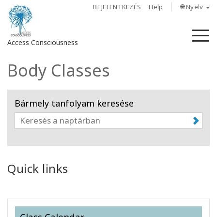
BEJELENTKEZÉS
Help
🌐 Nyelv
M
Access Consciousness
Body Classes
Bejelentkezés
a
fiókba
Bármely tanfolyam keresése
Rólunk
Access
Bars
Quick links
Régiók
Tanfolyamok