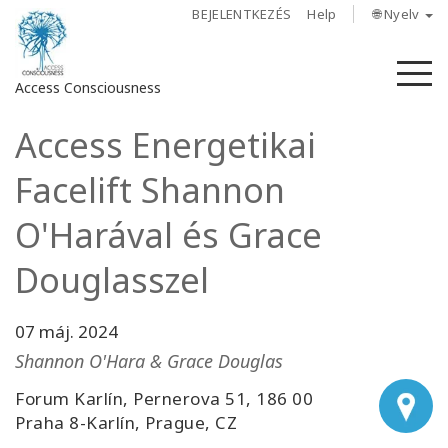
BEJELENTKEZÉS
Help
🌐 Nyelv
M
Access Consciousness
Access Energetikai
Bejelentkezés
a
Facelift Shannon
fiókba
O'Harával és Grace
Rólunk
Douglasszel
Access
Bars
07 máj. 2024
Shannon O'Hara & Grace Douglas
Régiók
Forum Karlín, Pernerova 51, 186 00
Tanfolyamok
Praha 8-Karlín, Prague, CZ