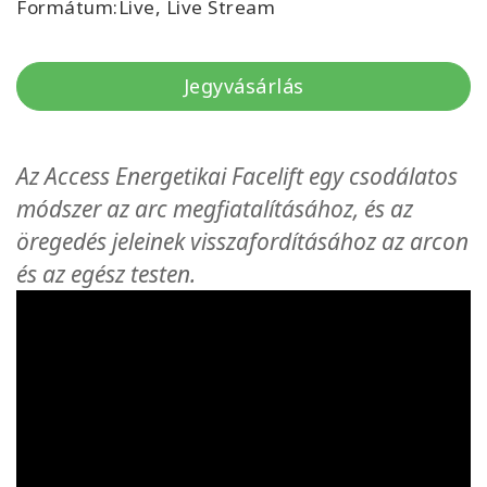
Formátum:Live, Live Stream
Facilitators
Shop
Jegyvásárlás
More
Az Access Energetikai Facelift egy csodálatos
Hírek
módszer az arc megfiatalításához, és az
öregedés jeleinek visszafordításához az arcon
és az egész testen.
KAPCSOLAT
KERESÉS