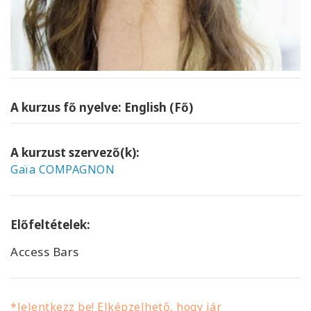
A kurzus fő nyelve: English (Fő)
A kurzust szervező(k):
Gaïa COMPAGNON
Előfeltételek:
Access Bars
*Jelentkezz be! Elképzelhető, hogy jár