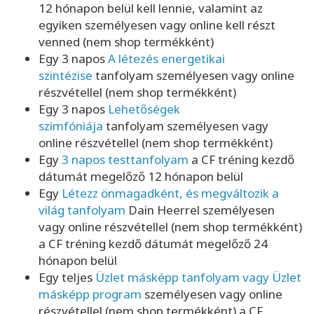
12 hónapon belül kell lennie, valamint az
egyiken személyesen vagy online kell részt
venned (nem shop termékként)
Egy 3 napos
A létezés energetikai
szintézise
tanfolyam személyesen vagy online
részvétellel (nem shop termékként)
Egy 3 napos
Lehetőségek
szimfóniája
tanfolyam személyesen vagy
online részvétellel (nem shop termékként)
Egy
3 napos testtanfolyam
a CF tréning kezdő
dátumát megelőző 12 hónapon belül
Egy
Létezz önmagadként, és megváltozik a
világ tanfolyam
Dain Heerrel személyesen
vagy online részvétellel (nem shop termékként)
a CF tréning kezdő dátumát megelőző 24
hónapon belül
Egy teljes
Üzlet másképp tanfolyam vagy Üzlet
másképp program
személyesen vagy online
részvétellel (nem shop termékként) a CF