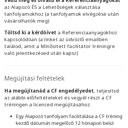
Vedd meg és olvasd el a Referenciaanyagokat
az Alapozó ÉS a Lehetőségek választása
tanfolyamokhoz (a tanfolyamok elvégzése után
vásárolhatók meg)
Töltsd ki a kérdőívet
a Referenciaanyagokhoz
kapcsolódóan (a linket az üdvözlő emailben
találod, amit a Minősített facilitátor tréningre
való jelentkezésed után kapsz)
Megújítási feltételek
Ha megújítanád a CF engedélyedet
, teljesítsd
az alábbi előfeltételeket és vegyél részt a CF
tréningen a licenced megújításához:
Egy Alapozó tanfolyam facilitálása a CF tréning
kezdő dátumát megelőző 12 hónapon belül