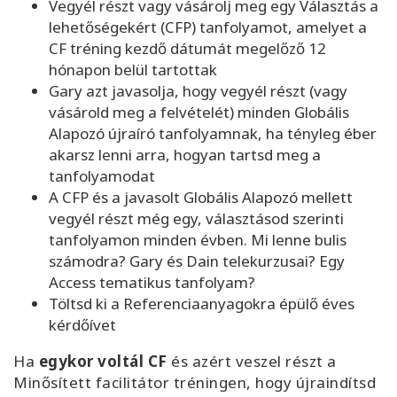
Vegyél részt vagy vásárolj meg egy Választás a
lehetőségekért (CFP) tanfolyamot, amelyet a
CF tréning kezdő dátumát megelőző 12
hónapon belül tartottak
Gary azt javasolja, hogy vegyél részt (vagy
vásárold meg a felvételét) minden Globális
Alapozó újraíró tanfolyamnak, ha tényleg éber
akarsz lenni arra, hogyan tartsd meg a
tanfolyamodat
A CFP és a javasolt Globális Alapozó mellett
vegyél részt még egy, választásod szerinti
tanfolyamon minden évben. Mi lenne bulis
számodra? Gary és Dain telekurzusai? Egy
Access tematikus tanfolyam?
Töltsd ki a Referenciaanyagokra épülő éves
kérdőívet
Ha
egykor voltál CF
és azért veszel részt a
Minősített facilitátor tréningen, hogy újraindítsd