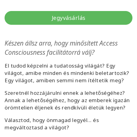
Facilitators
Jegyvásárlás
Shop
More
Készen állsz arra, hogy minősített Access
Consciousness facilitátorrá válj?
Hírek
El tudod képzelni a tudatosság világát? Egy
világot, amibe minden és mindenki beletartozik?
Egy világot, amiben semmi nem ítéltetik meg?
KAPCSOLAT
Szeretnél hozzájárulni ennek a lehetőségéhez?
Annak a lehetőségéhez, hogy az emberek igazán
KERESÉS
örömtelien éljenek és rendkívüli életük legyen?
Választod, hogy önmagad legyél... és
megváltoztasd a világot?