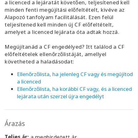
a licenced a lejáratát követően, teljesítened kell
minden fenti megújítási előfeltételt, kivéve az
Alapozó tanfolyam facilitálását. Ezen felül
teljesítened kell minden új CF előfeltételt,
amelyet a licenced lejárata óta adtak hozzá.
Megújítanád a CF engedélyed? Itt találod a CF
előfeltételek ellenőrzőlistáját, amellyel
követheted a haladásodat:
Ellenőrzőlista, ha jelenleg CF vagy és megújítod
a licenced
Ellenőrzőlista, ha korábbi CF vagy, és a licenced
lejárata után szerzel újra engedélyt
Árazás
Teljes ár:
a meghirdetett ár