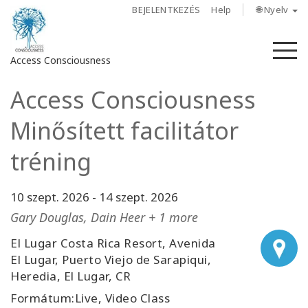
BEJELENTKEZÉS
Help
🌐 Nyelv
M
Access Consciousness
Access Consciousness
Bejelentkezés
a
Minősített facilitátor
fiókba
tréning
Rólunk
10 szept. 2026
-
14 szept. 2026
Access
Bars
Gary Douglas, Dain Heer + 1 more
El Lugar Costa Rica Resort, Avenida
Régiók
El Lugar, Puerto Viejo de Sarapiqui,
Heredia, El Lugar, CR
Tanfolyamok
Formátum:Live, Video Class