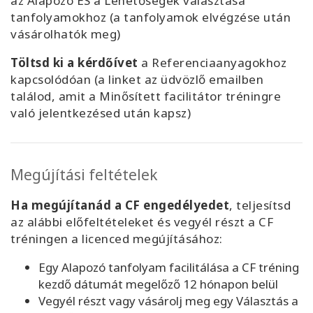
az Alapozó ÉS a Lehetőségek választása
tanfolyamokhoz (a tanfolyamok elvégzése után
vásárolhatók meg)
Töltsd ki a kérdőívet
a Referenciaanyagokhoz
kapcsolódóan (a linket az üdvözlő emailben
találod, amit a Minősített facilitátor tréningre
való jelentkezésed után kapsz)
Megújítási feltételek
Ha megújítanád a CF engedélyedet
, teljesítsd
az alábbi előfeltételeket és vegyél részt a CF
tréningen a licenced megújításához:
Egy Alapozó tanfolyam facilitálása a CF tréning
kezdő dátumát megelőző 12 hónapon belül
Vegyél részt vagy vásárolj meg egy Választás a