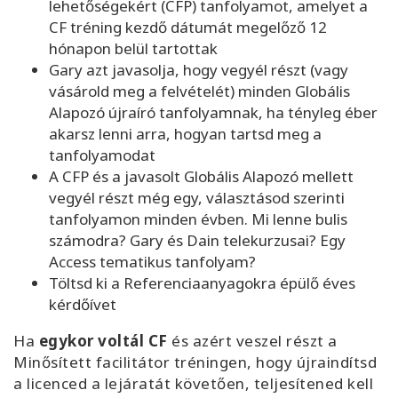
lehetőségekért (CFP) tanfolyamot, amelyet a
CF tréning kezdő dátumát megelőző 12
hónapon belül tartottak
Gary azt javasolja, hogy vegyél részt (vagy
vásárold meg a felvételét) minden Globális
Alapozó újraíró tanfolyamnak, ha tényleg éber
akarsz lenni arra, hogyan tartsd meg a
tanfolyamodat
A CFP és a javasolt Globális Alapozó mellett
vegyél részt még egy, választásod szerinti
tanfolyamon minden évben. Mi lenne bulis
számodra? Gary és Dain telekurzusai? Egy
Access tematikus tanfolyam?
Töltsd ki a Referenciaanyagokra épülő éves
kérdőívet
Ha
egykor voltál CF
és azért veszel részt a
Minősített facilitátor tréningen, hogy újraindítsd
a licenced a lejáratát követően, teljesítened kell