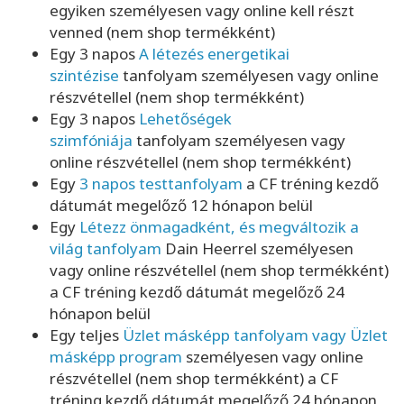
egyiken személyesen vagy online kell részt
venned (nem shop termékként)
Egy 3 napos
A létezés energetikai
szintézise
tanfolyam személyesen vagy online
részvétellel (nem shop termékként)
Egy 3 napos
Lehetőségek
szimfóniája
tanfolyam személyesen vagy
online részvétellel (nem shop termékként)
Egy
3 napos testtanfolyam
a CF tréning kezdő
dátumát megelőző 12 hónapon belül
Egy
Létezz önmagadként, és megváltozik a
világ tanfolyam
Dain Heerrel személyesen
vagy online részvétellel (nem shop termékként)
a CF tréning kezdő dátumát megelőző 24
hónapon belül
Egy teljes
Üzlet másképp tanfolyam vagy Üzlet
másképp program
személyesen vagy online
részvétellel (nem shop termékként) a CF
tréning kezdő dátumát megelőző 24 hónapon