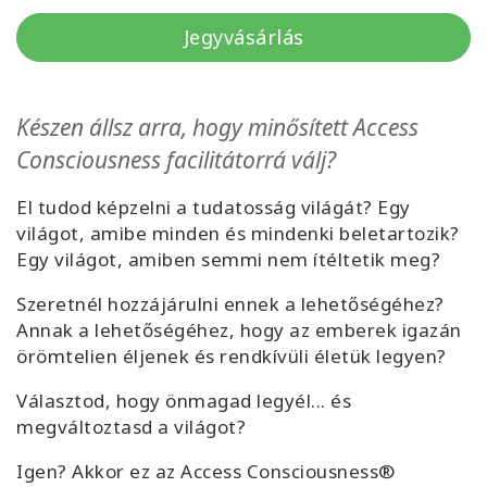
Facilitators
Jegyvásárlás
Shop
Készen állsz arra, hogy minősített Access
More
Consciousness facilitátorrá válj?
Hírek
El tudod képzelni a tudatosság világát? Egy
világot, amibe minden és mindenki beletartozik?
Egy világot, amiben semmi nem ítéltetik meg?
KAPCSOLAT
Szeretnél hozzájárulni ennek a lehetőségéhez?
Annak a lehetőségéhez, hogy az emberek igazán
örömtelien éljenek és rendkívüli életük legyen?
KERESÉS
Választod, hogy önmagad legyél... és
megváltoztasd a világot?
Igen? Akkor ez az Access Consciousness®