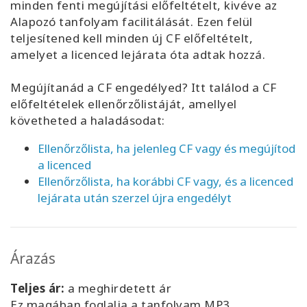
minden fenti megújítási előfeltételt, kivéve az
Alapozó tanfolyam facilitálását. Ezen felül
teljesítened kell minden új CF előfeltételt,
amelyet a licenced lejárata óta adtak hozzá.
Megújítanád a CF engedélyed? Itt találod a CF
előfeltételek ellenőrzőlistáját, amellyel
követheted a haladásodat:
Ellenőrzőlista, ha jelenleg CF vagy és megújítod
a licenced
Ellenőrzőlista, ha korábbi CF vagy, és a licenced
lejárata után szerzel újra engedélyt
Árazás
Teljes ár:
a meghirdetett ár
Ez magában foglalja a tanfolyam MP3