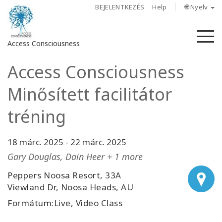
BEJELENTKEZÉS
Help
🌐 Nyelv
M
Access Consciousness
Access Consciousness
Bejelentkezés
a
Minősített facilitátor
fiókba
tréning
Rólunk
18 márc. 2025
-
22 márc. 2025
Access
Bars
Gary Douglas, Dain Heer + 1 more
Peppers Noosa Resort, 33A
Régiók
Viewland Dr, Noosa Heads, AU
Formátum:Live, Video Class
Tanfolyamok