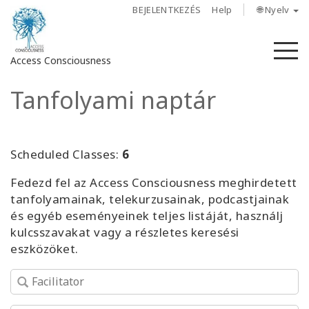
BEJELENTKEZÉS
Help
🌐 Nyelv
M
Access Consciousness
Tanfolyami naptár
Bejelentkezés
a
fiókba
Scheduled Classes:
6
Rólunk
Fedezd fel az Access Consciousness meghirdetett
tanfolyamainak, telekurzusainak, podcastjainak
Access
és egyéb eseményeinek teljes listáját, használj
Bars
kulcsszavakat vagy a részletes keresési
eszközöket.
Régiók
Tanfolyamok