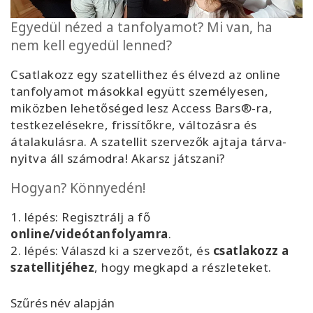
Facilitators
Egyedül nézed a tanfolyamot? Mi van, ha
nem kell egyedül lenned?
Shop
Csatlakozz egy szatellithez és élvezd az online
More
tanfolyamot másokkal együtt személyesen,
miközben lehetőséged lesz Access Bars®-ra,
Hírek
testkezelésekre, frissítőkre, változásra és
átalakulásra. A szatellit szervezők ajtaja tárva-
nyitva áll számodra! Akarsz játszani?
Hogyan? Könnyedén!
KAPCSOLAT
1. lépés: Regisztrálj a fő
online/videótanfolyamra
.
KERESÉS
2. lépés: Válaszd ki a szervezőt, és
csatlakozz a
szatellitjéhez
, hogy megkapd a részleteket.
Szűrés név alapján