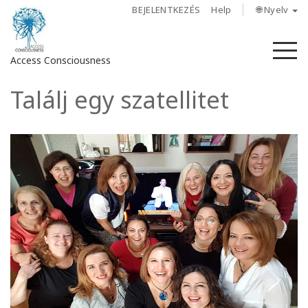
BEJELENTKEZÉS
Help
🌐 Nyelv
M
Access Consciousness
Találj egy szatellitet
Bejelentkezés
a
fiókba
Rólunk
Access
Bars
Régiók
Tanfolyamok