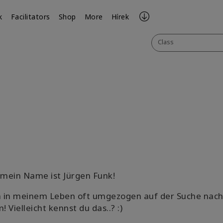
k
Facilitators
Shop
More
Hírek
Class
ook
il
 mein Name ist Jürgen Funk!
in in meinem Leben oft umgezogen auf der Suche nac
 Vielleicht kennst du das..? :)