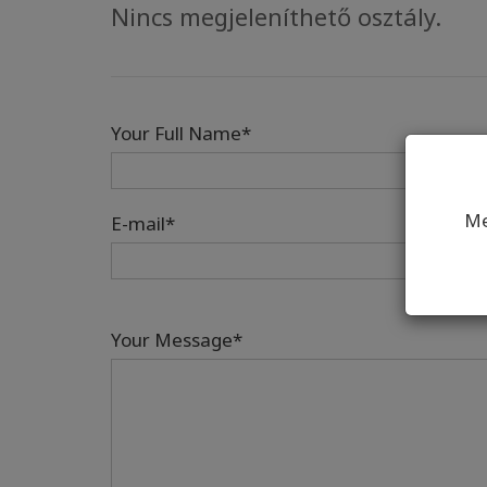
Nincs megjeleníthető osztály.
Your Full Name*
Me
E-mail*
Your Message*