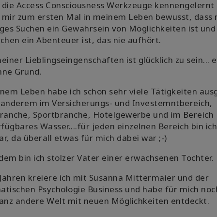
h die Access Consciousness Werkzeuge kennengelernt
 mir zum ersten Mal in meinem Leben bewusst, dass
ges Suchen ein Gewahrsein von Möglichkeiten ist und
chen ein Abenteuer ist, das nie aufhört.
einer Lieblingseingenschaften ist glücklich zu sein... 
ohne Grund.
nem Leben habe ich schon sehr viele Tätigkeiten aus
 anderem im Versicherungs- und Investemntbereich,
branche, Sportbranche, Hotelgewerbe und im Bereich
rfügbares Wasser....für jeden einzelnen Bereich bin ic
r, da überall etwas für mich dabei war ;-)
em bin ich stolzer Vater einer erwachsenen Tochter.
 Jahren kreiere ich mit Susanna Mittermaier und der
atischen Psychologie Business und habe für mich no
anz andere Welt mit neuen Möglichkeiten entdeckt.