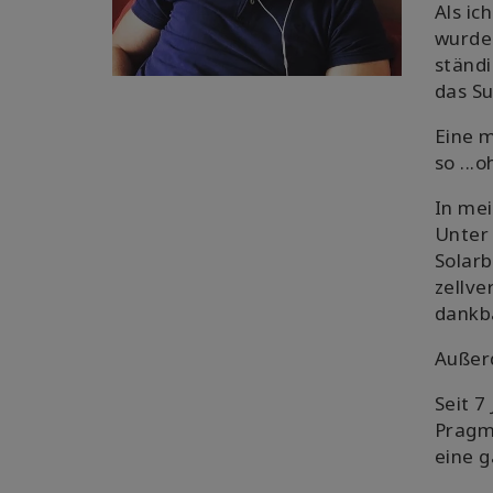
Als ic
wurde
ständi
das Su
Eine m
so ...
In mei
Unter
Solar
zellve
dankba
Außerd
Seit 7
Pragm
eine g