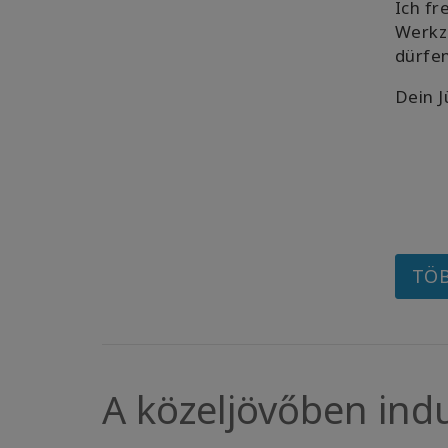
Ich fr
Werkz
dürfe
Dein J
TÖB
A közeljövőben ind