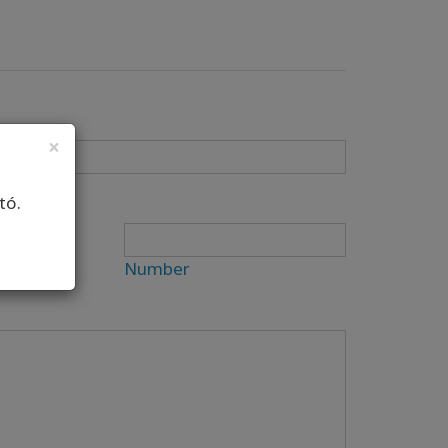
×
tó.
Number