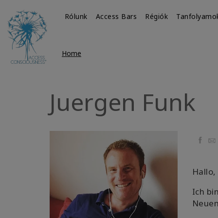
Rólunk
Access Bars
Régiók
Tanfolyamo
Home
Juergen Funk
Faceb
Ema
Hallo,
Ich b
Neuem!