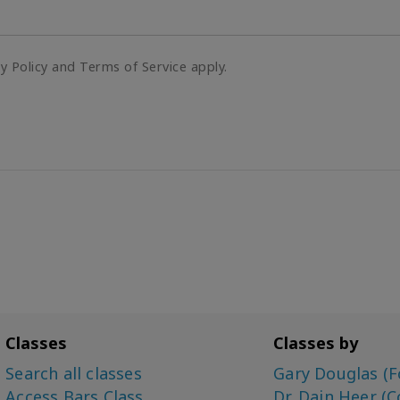
cy Policy and Terms of Service apply.
Classes
Classes by
Search all classes
Gary Douglas (F
Access Bars Class
Dr. Dain Heer (C