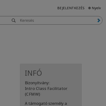
BEJELENTKEZÉS
🌐 Nyelv
INFÓ
Bizonyítvány:
Intro Class Facilitator
h
(CFMW)
A támogató személy a