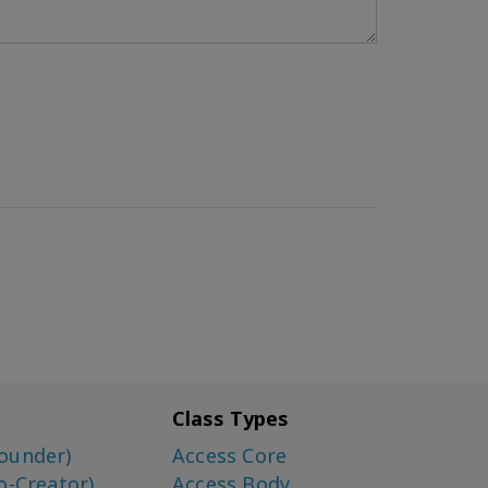
Class Types
ounder)
Access Core
o-Creator)
Access Body