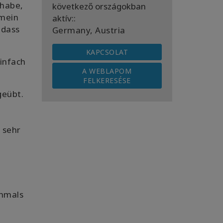
 habe,
következő országokban
 mein
aktív::
 dass
Germany, Austria
KAPCSOLAT
einfach
A WEBLAPOM
FELKERESÉSE
geübt.
h sehr
chmals