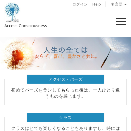
ログイン
Help
🌐 言語
メ
Access Consciousness
ニ
ュ
ー
ア
カ
ウ
ン
ト
に
アクセス・バーズ
サ
初めてバーズをランしてもらった後は、一人ひとり違
イ
うものを感じます。
ン
イ
ン
クラス
概
クラスはとても楽しくなることもありますし、時には