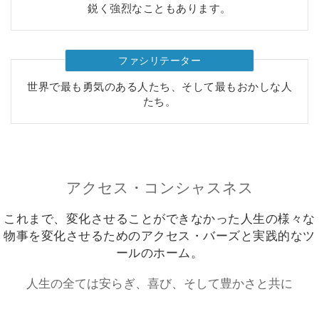
要
鋭く強烈なこともあります。
Access
Bars
ファシリテーター
世界で最も勇気のある人たち、そして最もおかしな人
地
たち。
域
ク
ラ
ス
アクセス・コンシャスネス
フ
これまで、変化させることができなかった人生の様々な
ァ
シ
物事を変化させるためのアクセス・バーズと実践的なツ
リ
ールのホーム。
テ
ー
人生の全ては安らぎ、喜び、そして豊かさと共に
タ
ー