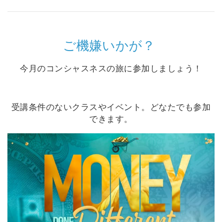
Shop
More
ご機嫌いかが？
今月のコンシャスネスの旅に参加しましょう！
連
絡
先
受講条件のないクラスやイベント。どなたでも参加
できます。
検
索