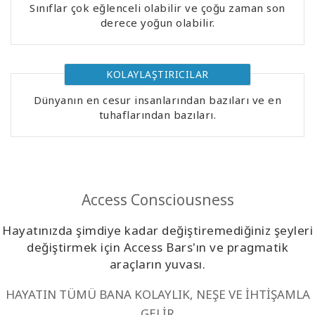
Sınıflar çok eğlenceli olabilir ve çoğu zaman son
Kolaylaştırıcılar
derece yoğun olabilir.
Shop
KOLAYLAŞTIRICILAR
More
Dünyanın en cesur insanlarından bazıları ve en
tuhaflarından bazıları.
Mutluluğunuzu
Açın
Access Consciousness
İLETIŞIM
Hayatınızda şimdiye kadar değiştiremediğiniz şeyleri
değiştirmek için Access Bars'ın ve pragmatik
ARA
araçların yuvası.
HAYATIN TÜMÜ BANA KOLAYLIK, NEŞE VE İHTİŞAMLA
GELİR