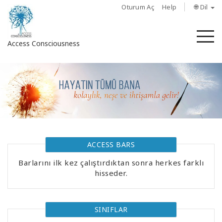
Oturum Aç
Help
🌐 Dil
M
Access Consciousness
Hesabınızda
oturum
açın
Hakkında
ACCESS BARS
Access
Bars
Barlarını ilk kez çalıştırdıktan sonra herkes farklı
hisseder.
Bölgeler
Sınıflar
SINIFLAR