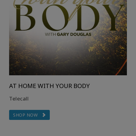
ACCESSORIES
YOUR
BUSINESS
ADV
SEARCH
ト
ピ
ッ
AT HOME WITH YOUR BODY
ク
を
Telecall
表
示
す
SHOP NOW
る
著