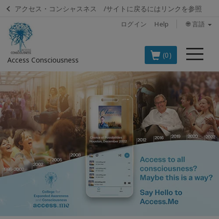
アクセス・コンシャスネス /サイトに戻るにはリンクを参照
ログイン
Help
🌐 言語
メ
(0)
Access Consciousness
ニ
ュ
ア
ー
カ
ウ
ン
ト
に
サ
イ
ン
イ
ン