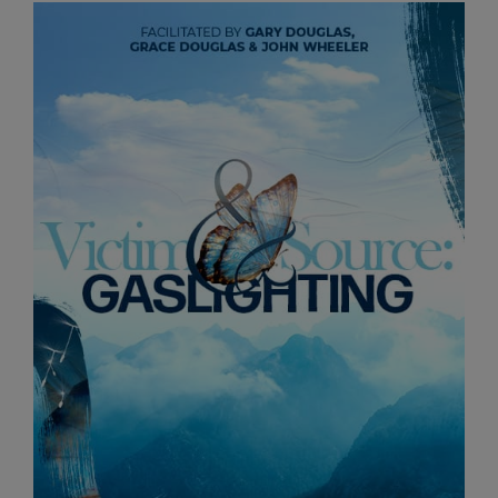
者
を
表
示
す
る
言
語
別
の
製
品
WISHLIST
連
絡
先