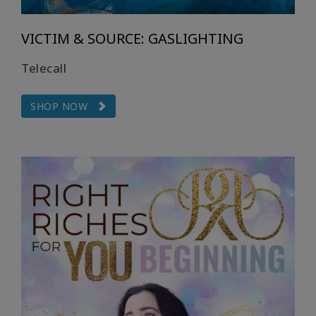
検
VICTIM & SOURCE: GASLIGHTING
索
Telecall
SHOP NOW