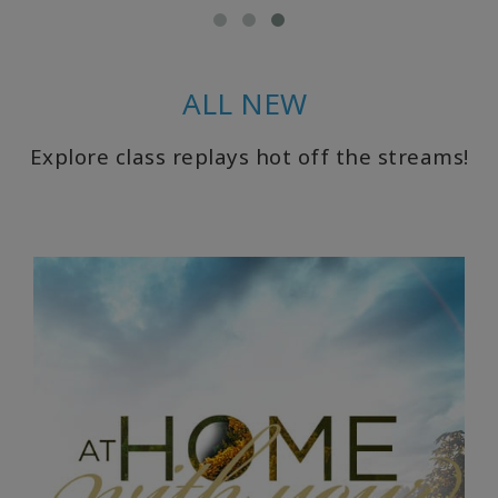
日
本
語
の
ALL NEW
ア
ク
セ
Explore class replays hot off the streams!
ス
製
品
の
ト
ッ
プ
6
BOOKS
CLASSES
MEMBERSHIPS