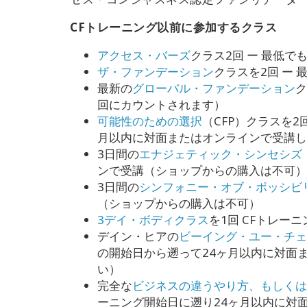
CFトレーニング以前に参加するクラス
アクセス・バーズ
クラス2回 ー 最低で
ザ・ファンデーション
クラスを2回 ー
最新の
グローバル・ファンデーション
ク
回にカウントされます）
可能性のための選択
（CFP）クラスを2
月以内に対面またはオンラインで受講し
3日間の
エナジェティック・シンセシズ
ンで受講（ショップからの購入は不可）
3日間の
シンフォニー・オブ・ポッシビ
（ショップからの購入は不可）
3デイ・ボディクラス
を1回 CFトレー
デイン・ヒアの
ビーイング・ユー・チェ
の開始日から遡って24ヶ月以内に対面
い）
完全な
ビジネスの違うやり方、もしくは
ーニング開始日に遡り24ヶ月以内に対