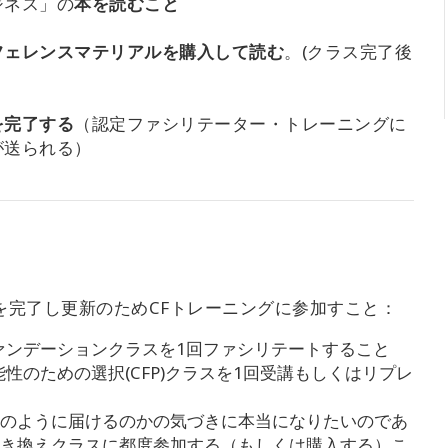
ジネス」の
本を読むこと
フェレンスマテリアルを購入して読む
。(クラス完了後
を完了する
（認定ファシリテーター・トレーニングに
が送られる）
を完了し更新のためCFトレーニングに参加すこと：
ファンデーションクラスを1回ファシリテートすること
性のための選択(CFP)クラスを1回受講もしくはリプレ
のように届けるのかの気づきに本当になりたいのであ
き換えクラスに都度参加する（もしくは購入する）こ