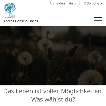
Anmelden
Help
🌐 Sprache
M
Access Consciousness
Bei
Konto
anmelden
Über
Access
Bars
Regionen
Das Leben ist voller Möglichkeiten.
Was wählst du?
Kurse