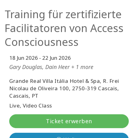
Facilitatoren
Training für zertifizierte
Shop
Facilitatoren von Access
Consciousness
More
Neuigkeiten
18 Jun 2026
-
22 Jun 2026
Gary Douglas, Dain Heer + 1 more
Grande Real Villa Itália Hotel & Spa, R. Frei
KONTAKT
Nicolau de Oliveira 100, 2750-319 Cascais,
Cascais, PT
SUCHE
Live, Video Class
Ticket erwerben