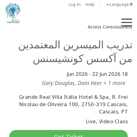
Log In
Help
🌐 Language
M
Access Consciousness
تدريب الميسرين المعتمدين
من آكسس كونشيسنس
-
22 Jun 2026
18 Jun 2026
Gary Douglas, Dain Heer + 1 more
Grande Real Villa Itália Hotel & Spa, R. Frei
Nicolau de Oliveira 100, 2750-319 Cascais,
Cascais, PT
Live, Video Class
Get Ticket