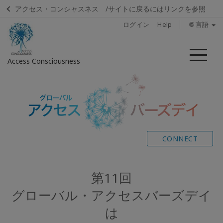
アクセス・コンシャスネス /サイトに戻るにはリンクを参照
ログイン
Help
🌐 言語
メ
Access Consciousness
ニ
ュ
ー
ア
カ
ウ
ン
ト
CONNECT
に
サ
イ
第11回
ン
グローバル・アクセスバーズデイ
イ
ン
は