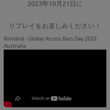
2023年10月21日に
REPLAY
つ
な
リプレイをお楽しみください！
が
る
Română - Global Access Bars Day 2023
Australia
連
絡
先
検
索