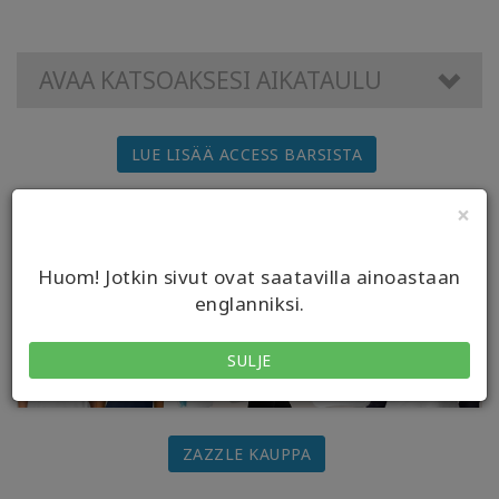
AVAA KATSOAKSESI AIKATAULU
LUE LISÄÄ ACCESS BARSISTA
×
Huom! Jotkin sivut ovat saatavilla ainoastaan
englanniksi.
SULJE
ZAZZLE KAUPPA