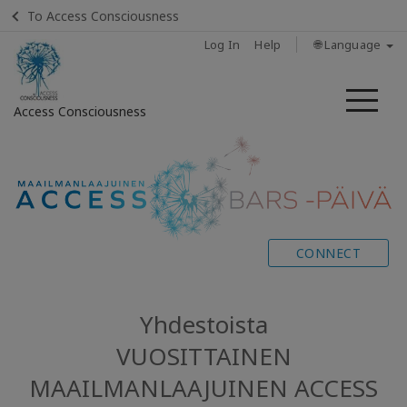
To Access Consciousness
Log In
Help
🌐 Language
Me
Access Consciousness
Sign
in
to
Your
Account
CONNECT
REPLAY
Yhdestoista
OTA
VUOSITTAINEN
YHTEYTTÄ
MAAILMANLAAJUINEN ACCESS