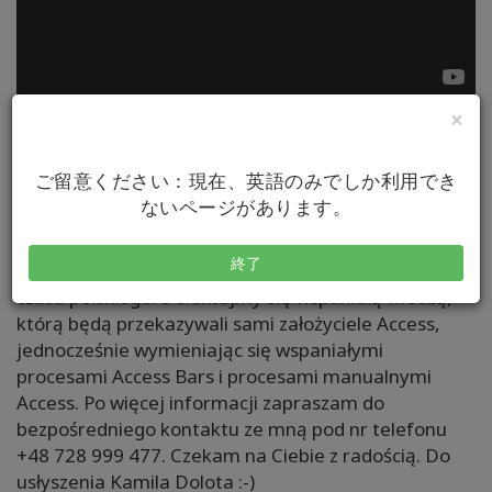
Witajcie :-). Z wielką radością pragnę zaprosić Was na
×
Coroczne Party Globalne Podstawy Access
Consciousness z założycielem Garym Douglasem i dr
ご留意ください：現在、英語のみでしか利用でき
Dainem Heerem :-), transmitowane na żywo w
ないページがあります。
Warszawie :-) Yooooohooooo !!! Czy to nie brzmi
ekscytująco :-) ???? Całe wydarzenie odbywa się 18-
終了
21 marca 2022. Transmisja odbywa się 15:30 - 23:30
czasu polskiego. Delektujmy się wspaniałą wiedzą,
którą będą przekazywali sami założyciele Access,
jednocześnie wymieniając się wspaniałymi
procesami Access Bars i procesami manualnymi
Access. Po więcej informacji zapraszam do
bezpośredniego kontaktu ze mną pod nr telefonu
+48 728 999 477. Czekam na Ciebie z radością. Do
usłyszenia Kamila Dolota :-)