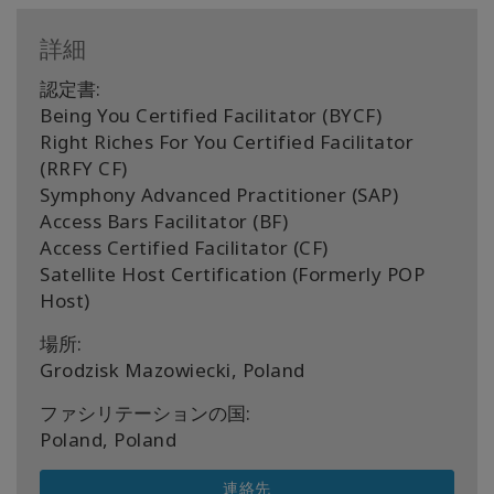
Shop
詳細
More
認定書:
Being You Certified Facilitator (BYCF)
Right Riches For You Certified Facilitator
(RRFY CF)
連
Symphony Advanced Practitioner (SAP)
絡
Access Bars Facilitator (BF)
先
Access Certified Facilitator (CF)
Satellite Host Certification (Formerly POP
Host)
検
索
場所:
Grodzisk Mazowiecki, Poland
ファシリテーションの国:
Poland, Poland
連絡先