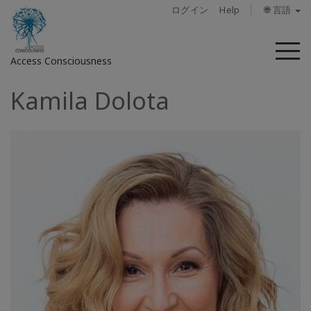
ログイン
Help
🌐 言語
メ
Access Consciousness
ニ
ュ
Kamila Dolota
ー
ア
カ
ウ
ン
ト
に
サ
イ
ン
イ
ン
概