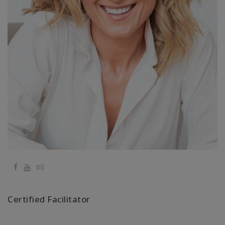
要
Access
Bars
地
域
ク
ラ
ス
フ
ァ
シ
Facebook
YouTube
Email
リ
テ
ー
Certified Facilitator
タ
ー