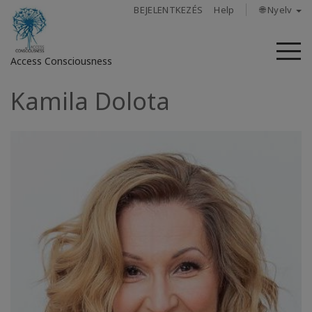
BEJELENTKEZÉS
Help
🌐 Nyelv
M
Access Consciousness
Kamila Dolota
Bejelentkezés
a
fiókba
Rólunk
Access
Bars
Régiók
Tanfolyamok