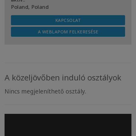
Poland, Poland
KAPCSOLAT
A WEBLAPOM FELKERESÉSE
A közeljövőben induló osztályok
Nincs megjeleníthető osztály.