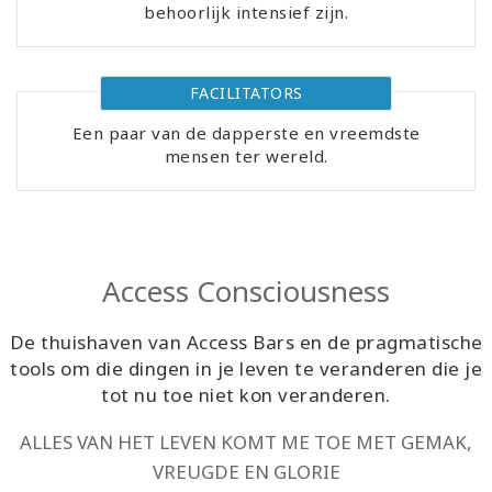
behoorlijk intensief zijn.
Cursussen
FACILITATORS
Facilitators
Een paar van de dapperste en vreemdste
mensen ter wereld.
Shop
More
Nieuws
Access Consciousness
De thuishaven van Access Bars en de pragmatische
tools om die dingen in je leven te veranderen die je
CONTACT
tot nu toe niet kon veranderen.
ALLES VAN HET LEVEN KOMT ME TOE MET GEMAK,
ZOEKEN
VREUGDE EN GLORIE