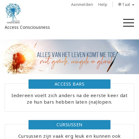
Aanmelden
Help
🌐 Taal
M
Access Consciousness
Meld
u
aan
op
uw
account
ACCESS BARS
Iedereen voelt zich anders na de eerste keer dat
About
ze hun bars hebben laten (na)lopen.
Access
Bars
CURSUSSEN
Regions
Cursussen zijn vaak erg leuk en kunnen ook