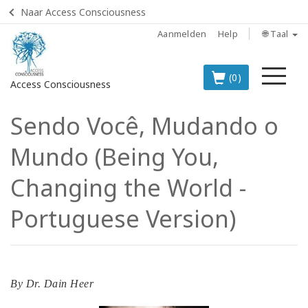
Naar Access Consciousness
Aanmelden
Help
🌐 Taal
Me
(0)
Access Consciousness
Sendo Você, Mudando o
Meld
u
Mundo (Being You,
aan
op
Changing the World -
uw
account
Portuguese Version)
BOOKS
CLASSES
By
Dr. Dain Heer
MEMBERSHIPS