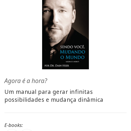
ACCESSORIES
YOUR
BUSINESS
ADV
SEARCH
Onderwerpen
weergeven
Agora é a hora?
Um manual para gerar infinitas
Auteurs
weergeven
possibilidades e mudança dinâmica
Producten
per taal
E-books: