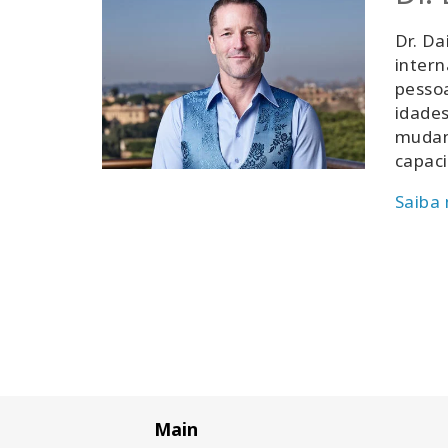
Dr. Da
intern
pessoa
idades
mudanç
capaci
Saiba
Main