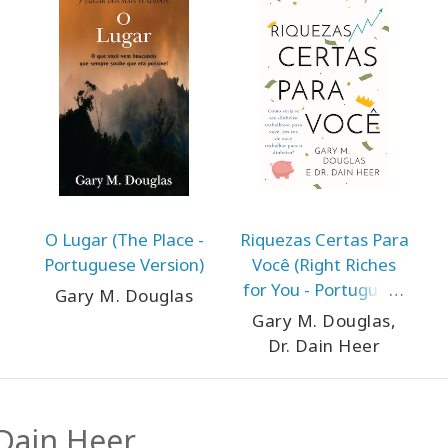
O Lugar (The Place -
Riquezas Certas Para
Portuguese Version)
Você (Right Riches
for You - Portuguese
Gary M. Douglas
Version)
Gary M. Douglas,
Dr. Dain Heer
 Dain Heer