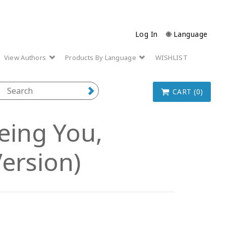
Log In
🌐 Language
View Authors
Products By Language
WISHLIST
CART (0)
ing You,
ersion)