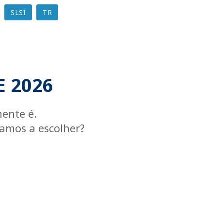
SLSI
TR
 2026
mente é.
çamos a escolher?