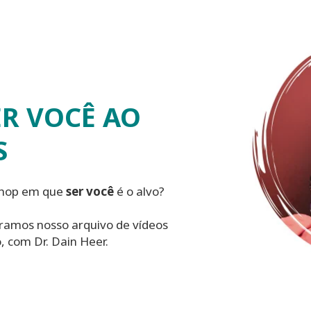
ER VOCÊ AO
S
shop em que
ser você
é o alvo?
ramos nosso arquivo de vídeos
 com Dr. Dain Heer.