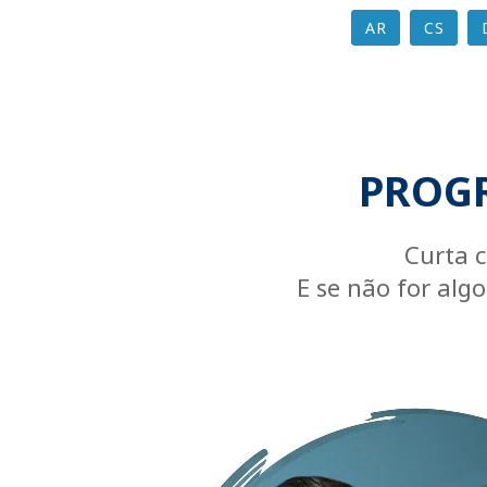
AR
CS
PROGR
Curta c
E se não for alg