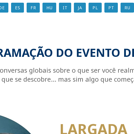
DE
ES
FR
HU
IT
JA
PL
PT
RU
AMAÇÃO DO EVENTO DE
onversas globais sobre o que ser você real
o que se descobre... mas sim algo que come
LARGADA