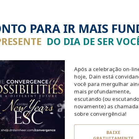
NTO PARA IR MAIS FUN
PRESENTE
DO DIA DE SER VOC
Após a celebração on-lin
hoje, Dain está convida
você para mergulhar ain
mais profundamente,
escutando (ou escutand
novamente) as chamada
sobre convergência!
BAIXE
GRATUITAMENTE