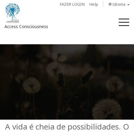
FAZER LOGIN
Help
🌐 Idioma
M
Access Consciousness
Fazer
login
em
sua
conta
Sobre
Access
Bars
Regiões
A vida é cheia de possibilidades. O