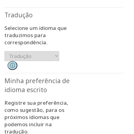
Classes
Tradução
Facilitators
Selecione um idioma que
traduzimos para
Shop
correspondência.
More
ⓘ
Novidades
Minha preferência de
idioma escrito
CONTATO
Registre sua preferência,
como sugestão, para os
PESQUISAR
próximos idiomas que
podemos incluir na
tradução.