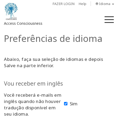
FAZER LOGIN
Help
🌐 Idioma
M
Access Consciousness
Preferências de idioma
Fazer
login
em
sua
Abaixo, faça sua seleção de idiomas e depois
conta
Salve na parte inferior.
Sobre
Vou receber em inglês
Access
Você receberá e-mails em
Bars
inglês quando não houver
Sim
tradução disponível em
Regiões
seu idioma.