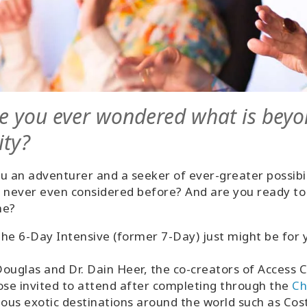
e you ever wondered what is beyond
ity?
u an adventurer and a seeker of ever-greater possibili
 never even considered before? And are you ready t
ne?
 the 6-Day Intensive (former 7-Day) just might be for 
ouglas and Dr. Dain Heer, the co-creators of Access Co
ose invited to attend after completing through the
Ch
ious exotic destinations around the world such as Cos