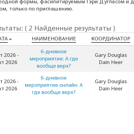
бодной формы, фасилитируемым Гэри Дугласом и 
ом, только по приглашению.
льтаты: ( 2 Найденные результаты )
АТА
НАИМЕНОВАНИЕ
КООРДИНАТОР
6-дневное
кт 2026
-
Gary Douglas
мероприятие: А где
кт 2026
Dain Heer
вообще верх?
6-дневное
кт 2026
-
Gary Douglas
мероприятие онлайн: А
кт 2026
Dain Heer
где вообще верх?