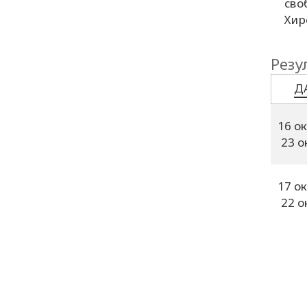
сво
Хир
Резу
Д
16 о
23 о
17 о
22 о