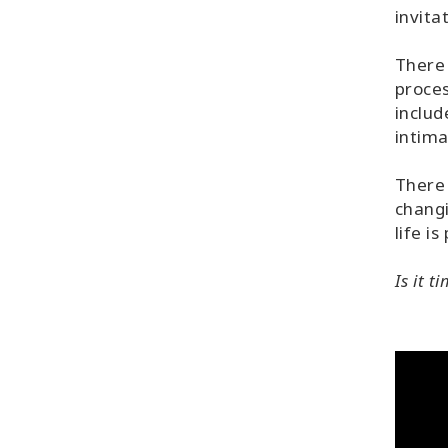
invita
There 
proces
includ
intima
There 
changi
life i
Is it t