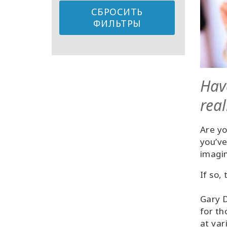
СБРОСИТЬ
ФИЛЬТРЫ
Hav
real
Are yo
you’ve
imagi
If so,
Gary D
for th
at var