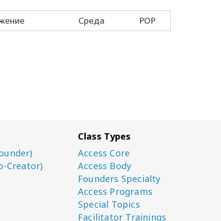
жение
Среда
POP
Class Types
ounder)
Access Core
o-Creator)
Access Body
Founders Specialty
Access Programs
Special Topics
Facilitator Trainings