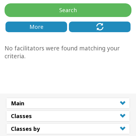
Search
Классы
More
Фасилитаторы
Shop
No facilitators were found matching your
criteria.
More
КОНТАКТЫ
Main
ПОИСК
Classes
Classes by