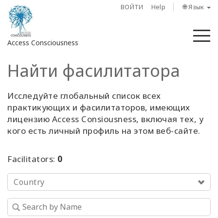
ВОЙТИ
Help
🌐 Язык
М
Access Consciousness
Найти фасилитатора
Войти
в
свою
Исследуйте глобальный список всех
учетную
практикующих и фасилитаторов, имеющих
запись
лицензию Access Consiousness, включая тех, у
кого есть личный профиль на этом веб-сайте.
О
нас
Facilitators:
0
Access
Country
Bars
Регионы