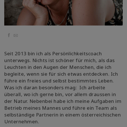
Классы
Фасилитаторы
Facebook
Email
Shop
Seit 2013 bin ich als Persönlichkeitscoach
More
unterwegs. Nichts ist schöner für mich, als das
Leuchten in den Augen der Menschen, die ich
begleite, wenn sie für sich etwas entdecken. Ich
führe ein freies und selbst bestimmtes Leben.
КОНТАКТЫ
Was ich daran besonders mag: Ich arbeite
überall, wo ich gerne bin, vor allem draussen in
ПОИСК
der Natur. Nebenbei habe ich meine Aufgaben im
Betrieb meines Mannes und führe ein Team als
selbständige Partnerin in einem österreichischen
Unternehmen.