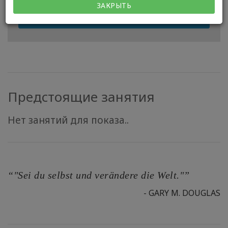
КОНТАКТЫ
ЗАКРЫТЬ
ПОСЕТИТЬ МОЙ ВЕБ-САЙТ
Предстоящие занятия
Нет занятий для показа..
“"Sei du selbst und verändere die Welt."”
- GARY M. DOUGLAS