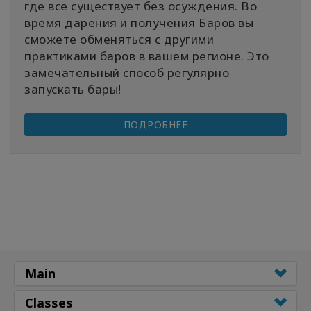
где все существует без осуждения. Во
время дарения и получения Баров вы
сможете обменяться с другими
практиками баров в вашем регионе. Это
замечательный способ регулярно
запускать бары!
ПОДРОБНЕЕ
Main
Classes