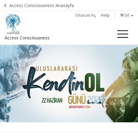
Access Consciousness Anasayfa
Oturum Aç
Help
🌐 Dil
Me
Access Consciousness
Hesabınızda
oturum
açın
HOME
BULUN
KENDİN OL
ETKİNLİKLERİ
FOR