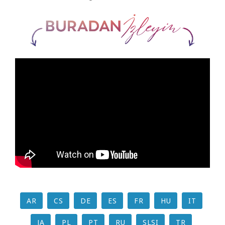
AR
CS
DE
ES
FR
HU
IT
JA
PL
PT
RU
SLSI
TR