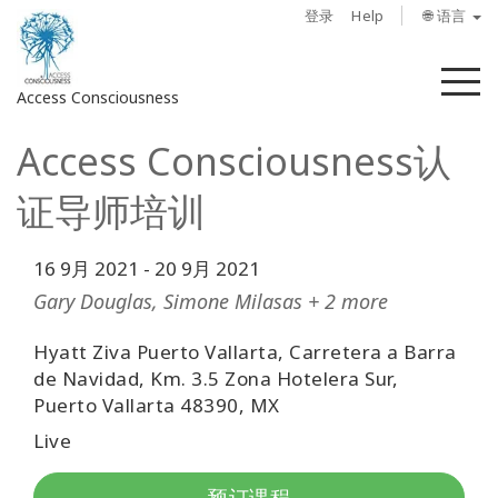
登录
Help
🌐 语言
菜
Access Consciousness
单
Access Consciousness认
登
录
证导师培训
您
的
帐
16 9月 2021
-
20 9月 2021
户
Gary Douglas, Simone Milasas + 2 more
关
Hyatt Ziva Puerto Vallarta, Carretera a Barra
于
de Navidad, Km. 3.5 Zona Hotelera Sur,
Puerto Vallarta 48390, MX
Access
Live
Bars
预订课程