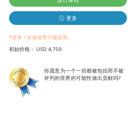
Regions
ⓘ 更多
课
程
*登录！价格优势可能适用。
查
找
初始价格： USD 4,750
导
师
你愿意为一个一切都被包括而不被
Shop
评判的世界的可能性做出贡献吗?
More
联
系