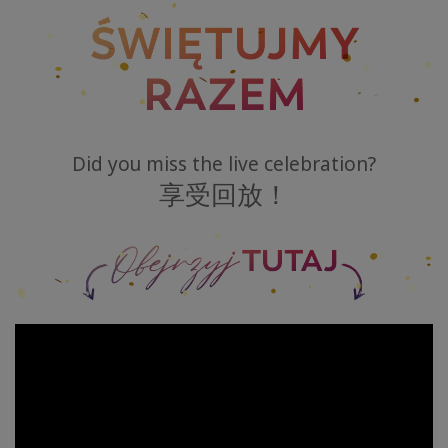
试
试
看
1
天
Did you miss the live celebration?
内
学
享受回放！
习
教授
Access
Bars
Access
Bars in
Business
Global