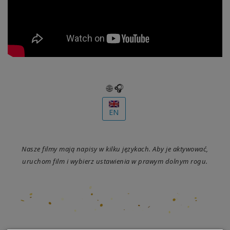
Access
Bars
Class
联
系
🌐 🎧
EN
搜
索
Nasze filmy mają napisy w kilku językach. Aby je aktywować,
uruchom film i wybierz ustawienia w prawym dolnym rogu.