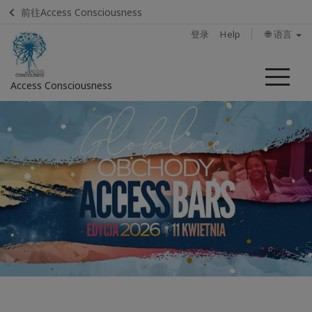
前往Access Consciousness
登录
Help
🌐 语言
菜
Access Consciousness
单
登
录
您
的
帐
户
Home
什么是
Access
Bars？