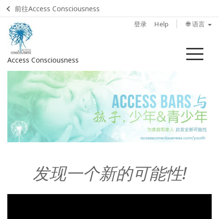
前往Access Consciousness
登录
Help
🌐 语言
菜
Access Consciousness
单
登
录
您
的
帐
户
发现一个新的可能性
!
Home
什么是
Access
Bars？