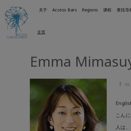
关于
Access Bars
Regions
课程
查找导
主页
Emma Mimasu
Faceb
Ema
Englis
こんに
人は、