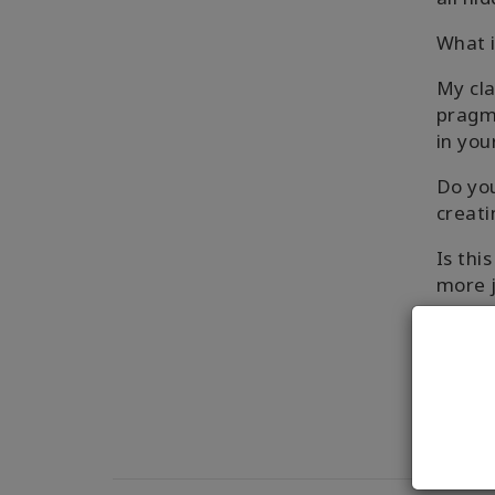
What i
My cla
pragma
in you
Do you
creati
Is thi
more j
What e
befor
Let's 