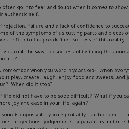
 often go into fear and doubt when it comes to show
ir authentic self.
f rejection, failure and a lack of confidence to succee
ome of the symptoms of us cutting parts and pieces o
ves to fit into the pre-defined success of this reality.
f you could be way too successful by being the anoma
ou are?
u remember when you were 4 years old? When every
out play, create, laugh, enjoy food and sweets, and j
un? When did it stop?
f life did not have to be sooo difficult? What if you c
ore joy and ease in your life again?
t sounds impossible, you're probably functionoing fro
tions, projections, judgements, separations and rejec
dden within your subconscious.