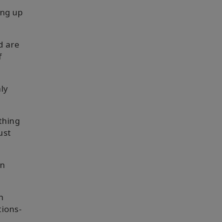
ing up
d are
f
ly
thing
ust
an
m
tions-