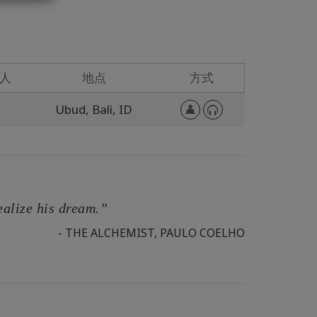
人
地点
方式
Ubud, Bali,
ID
ealize his dream.”
- THE ALCHEMIST, PAULO COELHO