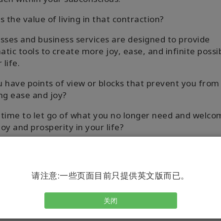
s the value of living in that contraction?
sses and business services are designed to provide
tic tools to create more joy, ease, and infinite possib
r life.
 have points of view or blocks that prevent you from
ng ease and joy?
s time to let go of what you no longer need and welco
oy and prosperity in your life?
lse is possible that you have never imagined possibl
e?
请注意:一些页面目前只提供英文版而已。
get started!!
关闭