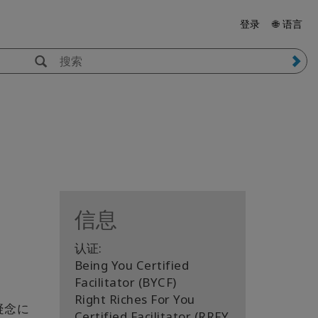
登录
🌐 语言
信息
认证:
Being You Certified
Facilitator (BYCF)
Right Riches For You
疑念に
Certified Facilitator (RRFY