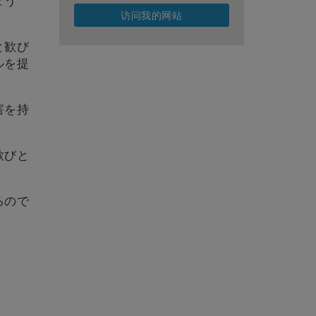
ょう
访问我的网站
と歓び
ルを提
害を持
歓びと
るので