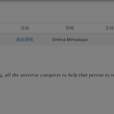
活动
导师
主持
基础课程
Emma Mimasuya
 all the universe conspires to help that person to r