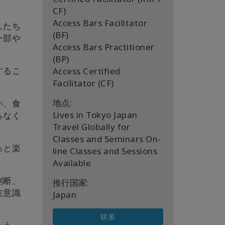
CF)
Access Bars Facilitator
したち
(BF)
一部や
Access Bars Practitioner
(BP)
するこ
Access Certified
Facilitator (CF)
地点:
い、食
Lives in Tokyo Japan
らなく
Travel Globally for
Classes and Seminars On-
っと楽
line Classes and Sessions
Available
判断、
推行国家:
在意識
Japan
联系