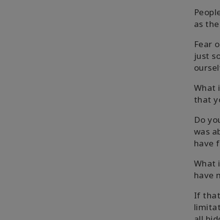
People
as the
Fear o
just s
oursel
What i
that y
Do yo
was ab
have f
What i
have m
If tha
limita
all hi