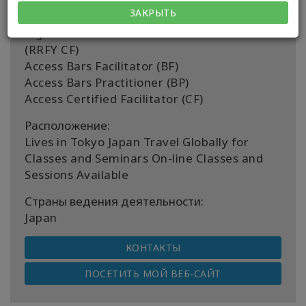
Сертификат:
ЗАКРЫТЬ
Being You Certified Facilitator (BYCF)
Right Riches For You Certified Facilitator
(RRFY CF)
Access Bars Facilitator (BF)
Access Bars Practitioner (BP)
Access Certified Facilitator (CF)
Расположение:
Lives in Tokyo Japan Travel Globally for
Classes and Seminars On-line Classes and
Sessions Available
Страны ведения деятельности:
Japan
КОНТАКТЫ
ПОСЕТИТЬ МОЙ ВЕБ-САЙТ