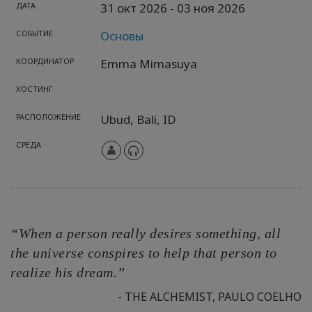
ДАТА
31 окт 2026
- 03 ноя 2026
СОБЫТИЕ
Основы
КООРДИНАТОР
Emma Mimasuya
ХОСТИНГ
РАСПОЛОЖЕНИЕ
Ubud, Bali,
ID
СРЕДА
“When a person really desires something, all
the universe conspires to help that person to
realize his dream.”
- THE ALCHEMIST, PAULO COELHO