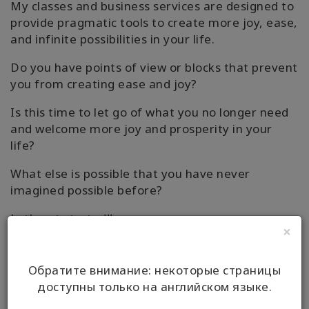
My classes and business services are designed to
provide pragmatic tools to create more joy, ease,
and infinite possibilities in your life.
Do you have points of view or blocks that prevent
you from creating ease and joy?
Is this time to let go of what you no longer need
and welcome more joy and prosperity in your
life?
What else is possible that you have never
imagined possible before?
Let's get started!!
×
Обратите внимание: некоторые страницы
ИНФО
доступны только на английском языке.