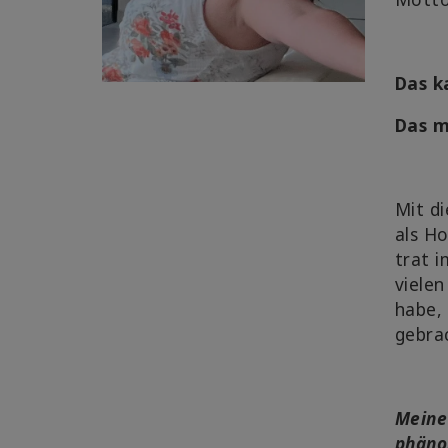
Das k
Das m
Mit di
als Ho
trat i
vielen
habe, 
gebra
Meine 
phäno