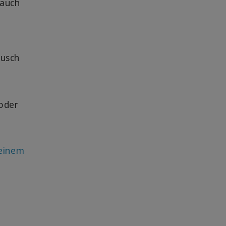
 auch
ausch
oder
 einem