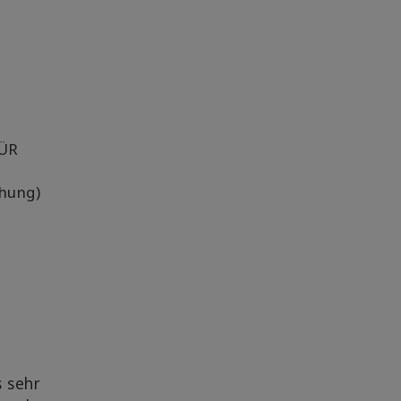
FÜR
ehung)
s sehr