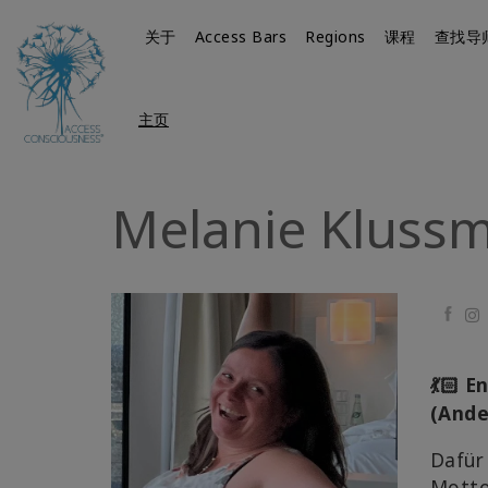
关于
Access Bars
Regions
课程
查找导
主页
Melanie Kluss
Faceb
En
💃🏻
(Ande
Dafür 
Motto