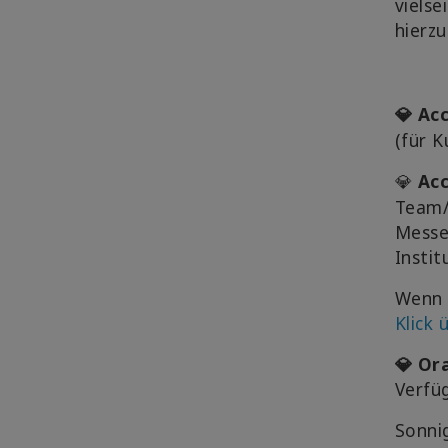
vielse
hierzu
Acc
💎
(für K
Acc
💎
Team/
Messe
Instit
Wenn 
Klick
💎 Or
Verfü
Sonni