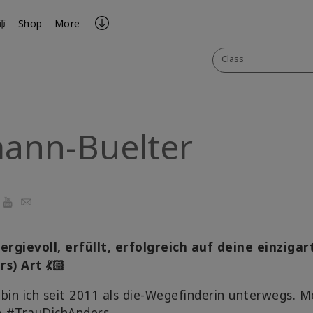
师
Shop
More
Class
mann-Buelter
ook
YouTube
Email
ergievoll, erfüllt, erfolgreich auf deine einzigar
rs) Art
💃🏻
bin ich seit 2011 als die-Wegefinderin unterwegs. M
 #TrauDichAnders