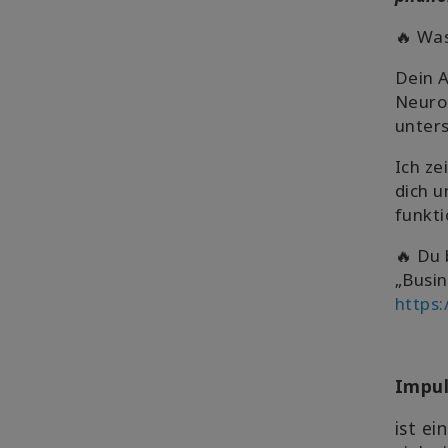
🔥 Was
Dein 
Neurod
unter
Ich ze
dich u
funkti
🔥 Du 
„Busin
https:
Impu
ist ei