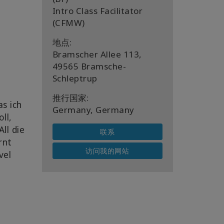
Intro Class Facilitator
(CFMW)
地点:
Bramscher Allee 113,
49565 Bramsche-
Schleptrup
推行国家:
as ich
Germany, Germany
ll,
ll die
联系
rnt
访问我的网站
vel