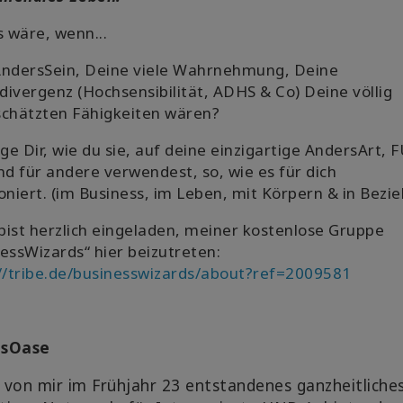
 wäre, wenn...
AndersSein, Deine viele Wahrnehmung, Deine
ivergenz (Hochsensibilität, ADHS & Co) Deine völlig
schätzten Fähigkeiten wären?
ige Dir, wie du sie, auf deine einzigartige AndersArt, 
nd für andere verwendest, so, wie es für dich
oniert.
(im Business, im Leben, mit Körpern & in Bezi
bist herzlich eingeladen, meiner kostenlose Gruppe
essWizards“ hier beizutreten:
//tribe.de/businesswizards/about?ref=2009581
lsOase
n von mir im Frühjahr 23 entstandenes ganzheitliche