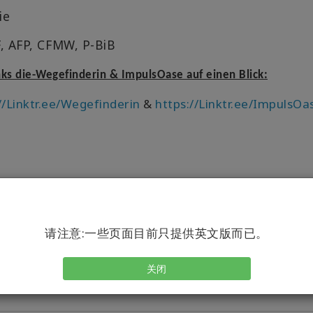
ie
F, AFP, CFMW, P-BiB
inks die-Wegefinderin & ImpulsOase auf einen Blick:
//Linktr.ee/Wegefinderin
&
https://Linktr.ee/ImpulsOa
请注意:一些页面目前只提供英文版而已。
关闭