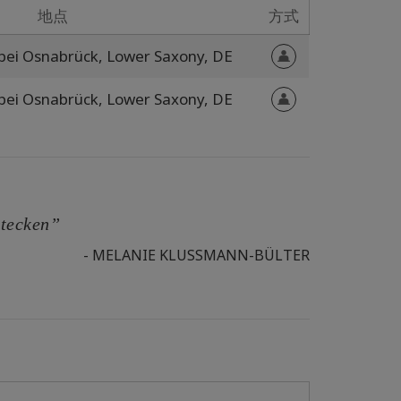
地点
方式
bei Osnabrück,
Lower Saxony,
DE
bei Osnabrück,
Lower Saxony,
DE
stecken”
- MELANIE KLUSSMANN-BÜLTER