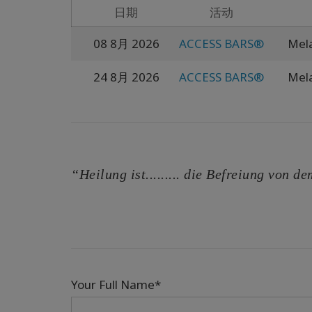
日期
活动
08 8月 2026
ACCESS BARS®
Mela
24 8月 2026
ACCESS BARS®
Mela
“Heilung ist......... die Befreiung von 
Your Full Name*