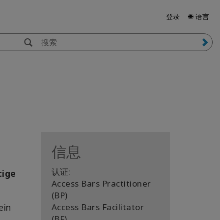
登录
🌐 语言
信息
认证:
tige
Access Bars Practitioner
(BP)
ein
Access Bars Facilitator
(BF)