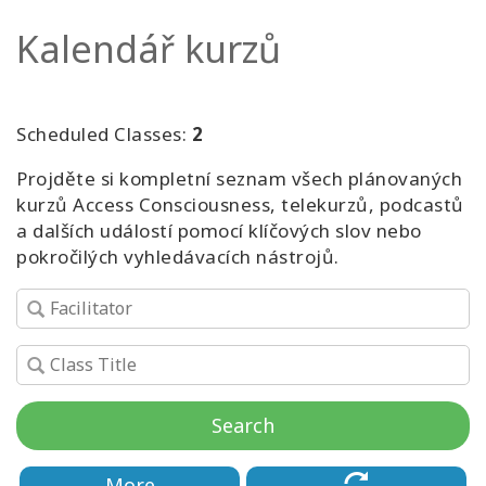
Kalendář kurzů
Kurzy
Facilitators
Scheduled Classes:
2
Shop
Projděte si kompletní seznam všech plánovaných
kurzů Access Consciousness, telekurzů, podcastů
More
a dalších událostí pomocí klíčových slov nebo
pokročilých vyhledávacích nástrojů.
Novinky
CONTACT
Search
SEARCH
More