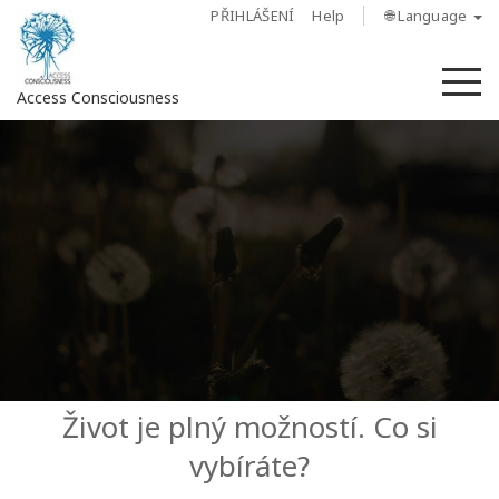
PŘIHLÁŠENÍ
Help
🌐 Language
M
Access Consciousness
Sign
in
to
Your
Account
O
nás
Access
Život je plný možností. Co si
Bars
vybíráte?
Regiony