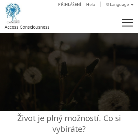
PŘIHLÁŠENÍ
Help
🌐 Language
M
Access Consciousness
Sign
in
to
Your
Account
O
nás
Access
Život je plný možností. Co si
Bars
vybíráte?
Regiony