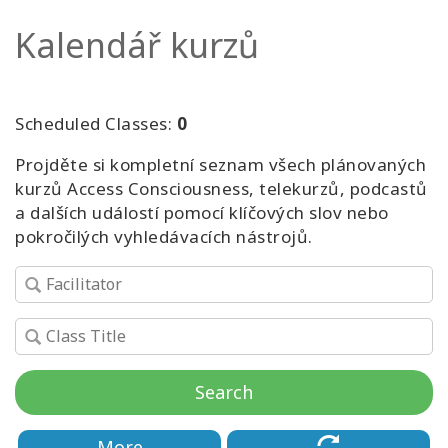
Kalendář kurzů
Kurzy
Facilitators
Scheduled Classes:
0
Shop
Projděte si kompletní seznam všech plánovaných
kurzů Access Consciousness, telekurzů, podcastů
More
a dalších událostí pomocí klíčových slov nebo
pokročilých vyhledávacích nástrojů.
Novinky
CONTACT
Search
SEARCH
More