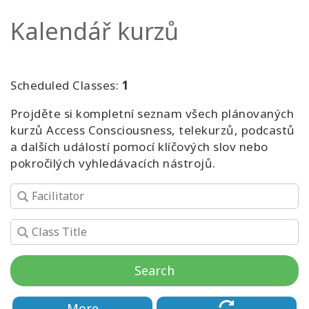
Kalendář kurzů
Kurzy
Facilitators
Scheduled Classes:
1
Shop
Projděte si kompletní seznam všech plánovaných
kurzů Access Consciousness, telekurzů, podcastů
More
a dalších událostí pomocí klíčových slov nebo
pokročilých vyhledávacích nástrojů.
Novinky
CONTACT
Search
SEARCH
More