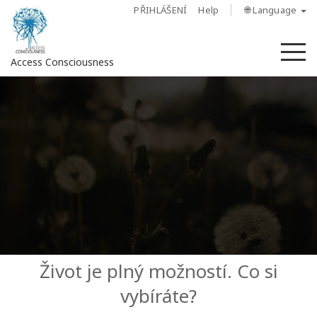
PŘIHLÁŠENÍ
Help
🌐 Language
M
Access Consciousness
Sign
in
to
Your
Account
O
nás
Access
Život je plný možností. Co si
Bars
vybíráte?
Regiony