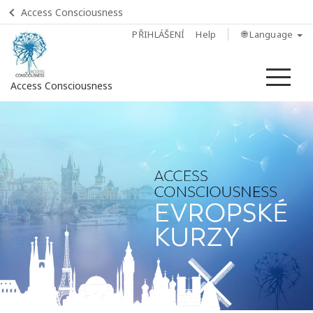
Access Consciousness
PŘIHLÁŠENÍ
Help
🌐 Language
Me
Access Consciousness
Sign
in
to
Your
Account
Úvodní
strana
O
Access