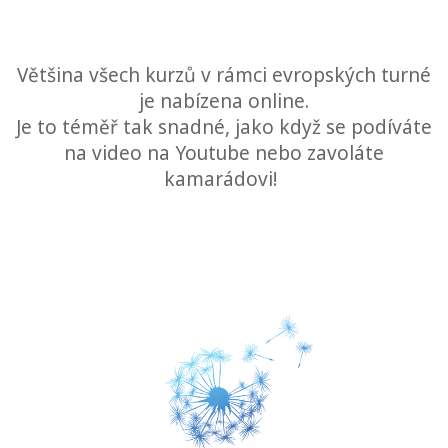
Bars
The
Většina všech kurzů v rámci evropských turné
Foundation
je nabízena online.
Je to téměř tak snadné, jako když se podíváte
Překlad
na video na Youtube nebo zavoláte
kamarádovi!
Online
zážitek
Kalendář
Travel
Guides
CONTACT