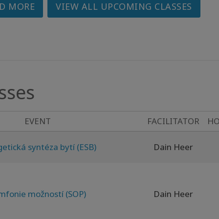
D MORE
VIEW ALL UPCOMING CLASSES
sses
EVENT
FACILITATOR
HO
etická syntéza bytí (ESB)
Dain Heer
mfonie možností (SOP)
Dain Heer