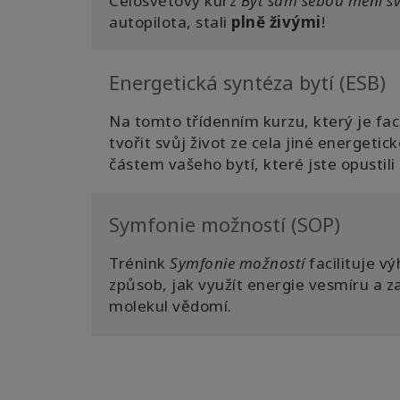
Celosvětový kurz
Být sám sebou mění sv
autopilota, stali
plně živými
!
Energetická syntéza bytí (ESB)
Na tomto třídenním kurzu, který je fac
tvořit svůj život ze cela jiné energeti
částem vašeho bytí, které jste opustili
Symfonie možností (SOP)
Trénink
Symfonie možností
facilituje v
způsob, jak využít energie vesmíru a za
molekul vědomí.