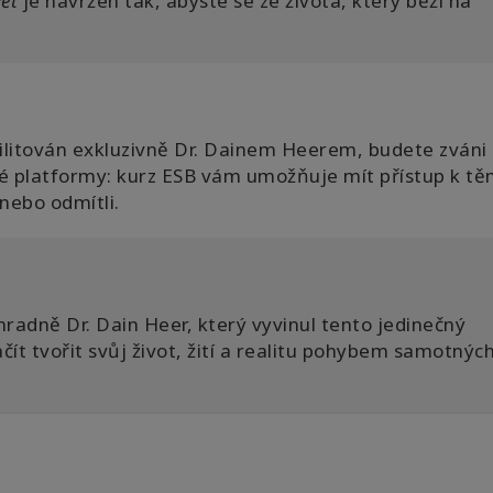
ět
je navržen tak, abyste se ze života, který běží na
ilitován exkluzivně Dr. Dainem Heerem, budete zváni 
cké platformy:
kurz ESB vám umožňuje mít přístup k t
 nebo odmítli.
ýhradně Dr. Dain Heer, který vyvinul tento jedinečný
čít tvořit svůj život, žití a realitu pohybem samotnýc