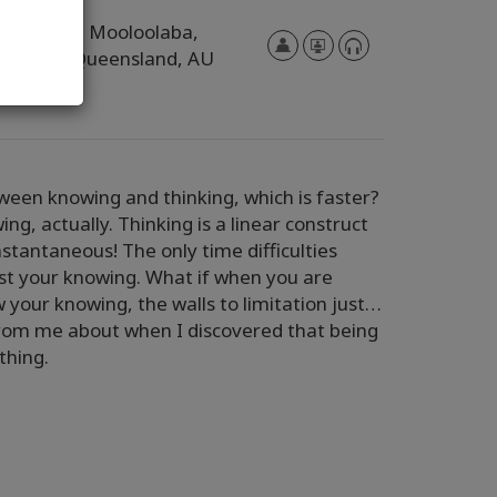
Mooloolaba,
Queensland,
AU
ween knowing and thinking, which is faster?
g, actually. Thinking is a linear construct
nstantaneous! The only time difficulties
nst your knowing. What if when you are
 your knowing, the walls to limitation just…
 from me about when I discovered that being
thing.