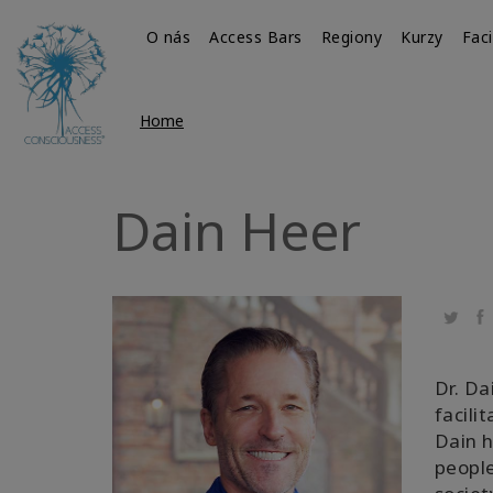
O nás
Access Bars
Regiony
Kurzy
Faci
Home
Dain Heer
Twitte
Fa
Dr. Da
facili
Dain h
people