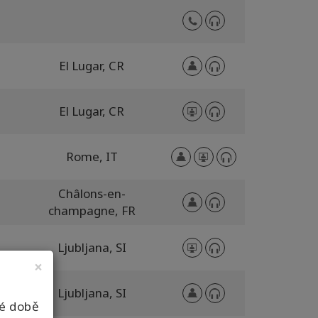
El Lugar,
CR
El Lugar,
CR
Rome,
IT
Châlons-en-
champagne,
FR
Ljubljana,
SI
×
Ljubljana,
SI
né době