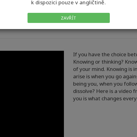
k dispozici pouze v angličtině.
Gary Douglas
Certifikované facilitátory Access
Simone
Consciousness
ZAVŘÍT
Milasas
If you have the choice bet
Knowing or thinking? Knowin
of your mind. Knowing is i
arise is when you go agai
being you, when you follow
dissolve? Here is a video
you is what changes every