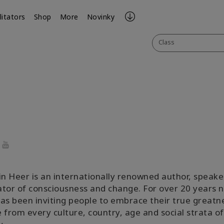
litators
Shop
More
Novinky
Class
r
cebook
YouTube
in Heer is an internationally renowned author, speake
tator of consciousness and change. For over 20 years 
as been inviting people to embrace their true great
 from every culture, country, age and social strata of