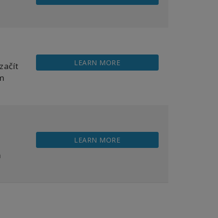
LEARN MORE
začít
ěm
LEARN MORE
h