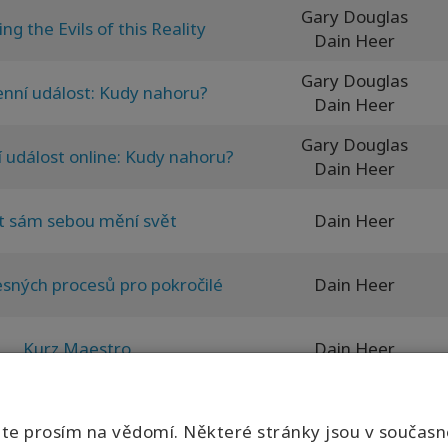
Gary Douglas
ng the Evils of this Reality
Dain Heer
Gary Douglas
enní událost: Kudy nahoru?
Dain Heer
Gary Douglas
í událost online: Kudy nahoru?
Dain Heer
t sám sebou mění svět
Dain Heer
esných procesů pro pokročilé
Dain Heer
Kurz Maestro
Dain Heer
Kurz Maestro
Dain Heer
e prosím na vědomí. Některé stránky jsou v součas