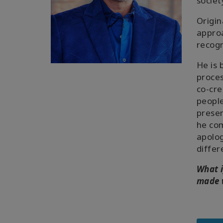
societ
Origin
approa
recogn
He is 
proces
co-cre
people
presen
he com
apolog
differ
What i
made w