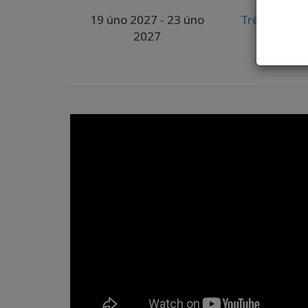
19 úno 2027
- 23 úno
Trénink pro 
2027