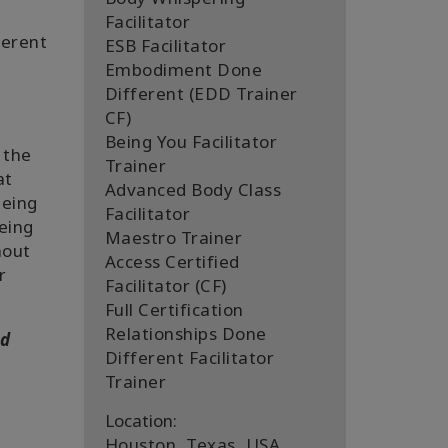
Facilitator
ferent
ESB Facilitator
Embodiment Done
Different (EDD Trainer
CF)
Being You Facilitator
 the
Trainer
at
Advanced Body Class
being
Facilitator
being
Maestro Trainer
hout
Access Certified
r
Facilitator (CF)
Full Certification
Relationships Done
nd
Different Facilitator
Trainer
Location:
Houston, Texas, USA