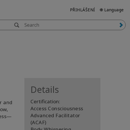
PŘIHLÁŠENÍ
🌐 Language
Details
Certification:
r and
Access Consciousness
now,
Advanced Facilitator
ness—
(ACAF)
Body Whispering