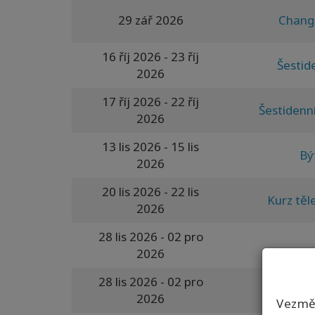
29 zář 2026
Changi
16 říj 2026
- 23 říj
Šestid
2026
17 říj 2026
- 22 říj
Šestidenn
2026
13 lis 2026
- 15 lis
Bý
2026
20 lis 2026
- 22 lis
Kurz těl
2026
28 lis 2026
- 02 pro
2026
28 lis 2026
- 02 pro
2026
Vezmět