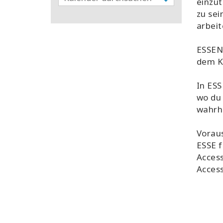
einzut
zu se
arbeit
ESSENC
dem Kö
In ESS
wo du 
wahrha
Vorau
ESSE 
Access
Acces