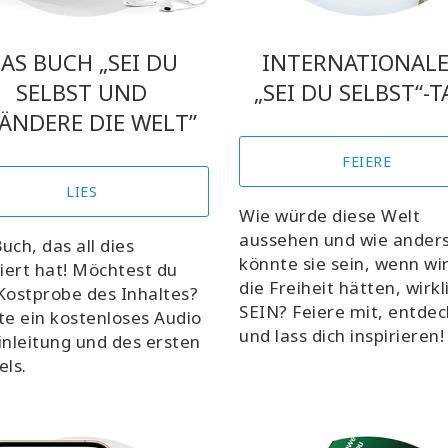
AS BUCH „SEI DU
INTERNATIONAL
SELBST UND
„SEI DU SELBST“-
ÄNDERE DIE WELT”
FEIERE
LIES
Wie würde diese Welt
aussehen und wie ander
uch, das all dies
könnte sie sein, wenn wir
riert hat! Möchtest du
die Freiheit hätten, wirkl
Kostprobe des Inhaltes?
SEIN? Feiere mit, entdec
te ein kostenloses Audio
und lass dich inspirieren!
inleitung und des ersten
els.