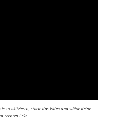
ie zu aktivieren, starte das Video und wähle deine
en rechten Ecke.