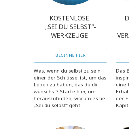
KOSTENLOSE
D
„SEI DU SELBST“-
WERKZEUGE
VER
BEGINNE HIER
Was, wenn du selbst zu sein
Das B
einer der Schlüssel ist, um das
inspi
Leben zu haben, das du dir
eine 
wünschst? Starte hier, um
Erhal
herauszufinden, worum es bei
der E
„Sei du selbst“ geht.
Kapit