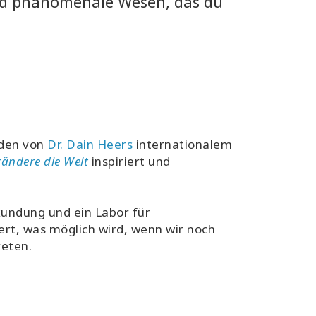
und phänomenale Wesen, das du
rden von
Dr. Dain Heers
internationalem
rändere die Welt
inspiriert und
rkundung und ein Labor für
rt, was möglich wird, wenn wir noch
reten.